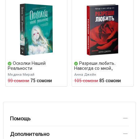
Осколки Нашей
Разреши любить.
Реальности
Навсегда со мной,
навсегда моя
Медина Мирай
Анна Джейн
(абстрактная)
99 сомони
75 сомони
105 сомони
85 сомони
Помощь
Дополнительно