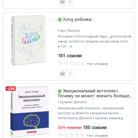
Хочу ребенка
Горс Люсиль
История о бесплодной паре, для которой
юмор остается лучшим лекарством.Элен
и Гус - и..
161 сомони
Нет отзывов
-28%
Эмоциональный интеллект.
Почему он может значить больше,
чем IQ
Гоулмен Дэниел
Американский психолог, признанный
эксперт в области эмоционального
интеллекта Дэниел Гоулман утвержд..
221 сомони
160 сомони
Нет отзывов