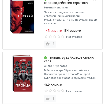
противодействия скрытому
влиянию
Никита Непряхин
"Мы все страдаем от иллюзии
собственной неуязвимости.
Неудивительно, что мы преувеличиваем
свою спос..
145 сомони
134 сомони
Нет отзывов
Троица. Будь больше самого
себя
Андрей Курпатов
В бестселлере "Красная таблетка.
Посмотри правде в глаза!" Андрей
Курпатов рассказал о фундаментальн..
162 сомони
Нет отзывов