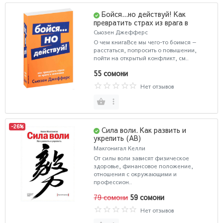
Бойся...но действуй! Как
превратить страх из врага в
союзника
Сьюзен Джефферс
О чем книгаВсе мы чего-то боимся —
расстаться, попросить о повышении,
пойти на открытый конфликт, см..
55 сомони
Нет отзывов
-26%
Сила воли. Как развить и
укрепить (AB)
Макгонигал Келли
От силы воли зависят физическое
здоровье, финансовое положение,
отношения с окружающими и
профессион..
79 сомони
59 сомони
Нет отзывов