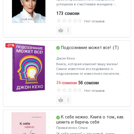
успешная и счастливая женщина -..
173 сомони
Нет отзывов
-21%
Подсознание может все! (Т)
Джон Кехо
Книга, которая изменит вашу жизнь!
Самое известное исследование о
подсознании от известного писателя..
71 сомони
56 сомони
Нет отзывов
К себе нежно. Книга о том, как
ценить и беречь себя
Примаченко Ольга
"К себе нежно" — это новый, очень