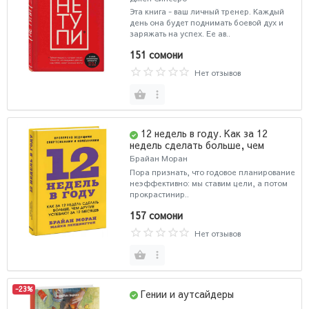
Эта книга - ваш личный тренер. Каждый
день она будет поднимать боевой дух и
заряжать на успех. Ее ав..
151 сомони
Нет отзывов
12 недель в году. Как за 12
недель сделать больше, чем
другие успевают за 12 месяцев
Брайан Моран
Пора признать, что годовое планирование
неэффективно: мы ставим цели, а потом
прокрастинир..
157 сомони
Нет отзывов
-23%
Гении и аутсайдеры