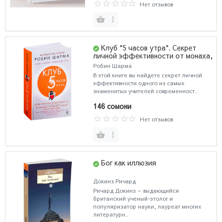
Нет отзывов
Клуб "5 часов утра". Секрет
личной эффективности от монаха,
который продал свой "феррари"
Робин Шарма
(Т)
В этой книге вы найдете секрет личной
эффективности одного из самых
знаменитых учителей современност..
146 сомони
Нет отзывов
Бог как иллюзия
Докинз Ричард
Ричард Докинз — выдающийся
британский ученый-этолог и
популяризатор науки, лауреат многих
литературн..