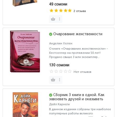
49 сомони
2 отзыва
Очарование женственности
Анделин Хелен
О книге «Очарование женственности» -
бестселлер на протяжении 50 лет!
Продано свыше 3 млн экземпляр..
130 сомони
Нет отзывов
Сборник 3 книги в одной. Как
завоевать друзей и оказывать
влияние на людей. Как развить
Дейл Карнеги
уверенность в себе и влиять на
В данном издании собраны три наиболее
людей путем публичных
популярные работы великого
выступлений. Как перестать