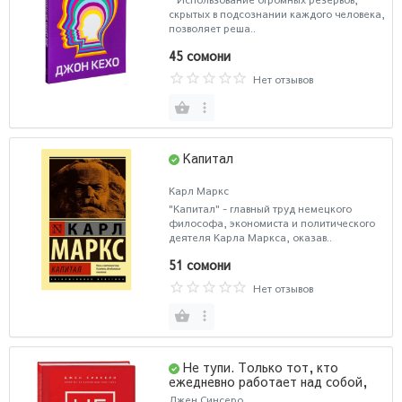
скрытых в подсознании каждого человека,
позволяет реша..
45 сомони
Нет отзывов
Капитал
Карл Маркс
"Капитал" - главный труд немецкого
философа, экономиста и политического
деятеля Карла Маркса, оказав..
51 сомони
Нет отзывов
Не тупи. Только тот, кто
ежедневно работает над собой,
живет жизнью мечты
Джен Синсеро