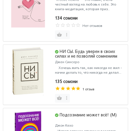
честный взгляд на любовь к себе. Это
книга-медитация, которая приз..
134 сомони
Нет отзывов
НИ СЫ. Будь уверен в своих
силах и не позволяй сомнениям
мешать тебе двигаться вперед (Т)
Джен Синсеро
Хочешь жить так, как никогда не жил -
начни делать то, что никогда не делал...
135 сомони
1 отзыв
Подсознание может всё! (М)
Джон Кехо
Использование огромных резервов,