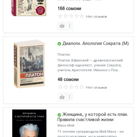
166 сомони
Нет отзывов
Диалоги. Апология Сократа (М)
Платон
Платон Афинский — древнегреческий
философ-идеалист, ученик Сократа,
учитель Аристотеля. Именно с Пла..
48 сомони
Нет отзывов
Женщина, у которой есть план.
Правила счастливой жизни
Маск Мэй
71-летняя супермодель Мэй Маск - не
просто красивая, но и невероятно