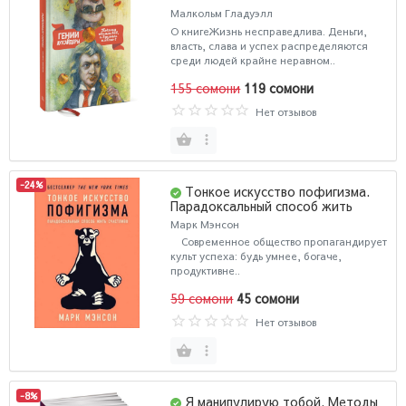
Малкольм Гладуэлл
О книгеЖизнь несправедлива. Деньги,
власть, слава и успех распределяются
среди людей крайне неравном..
155 сомони
119 сомони
Нет отзывов
-24%
Тонкое искусство пофигизма.
Парадоксальный способ жить
счастливо (М) (AB)
Марк Мэнсон
Современное общество пропагандирует
культ успеха: будь умнее, богаче,
продуктивне..
59 сомони
45 сомони
Нет отзывов
-8%
Я манипулирую тобой. Методы