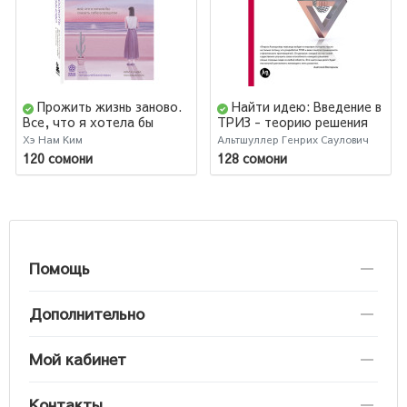
Прожить жизнь заново.
Найти идею: Введение в
Все, что я хотела бы
ТРИЗ - теорию решения
сказать себе в прошлом
изобретательских задач
Хэ Нам Ким
Альтшуллер Генрих Саулович
120 сомони
128 сомони
Помощь
Дополнительно
Мой кабинет
Контакты