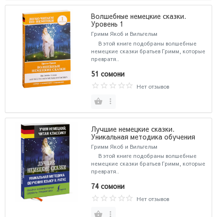
Волшебные немецкие сказки.
Уровень 1
Гримм Якоб и Вильгельм
В этой книге подобраны волшебные
немецкие сказки братьев Гримм, которые
превратя..
51 сомони
Нет отзывов
Лучшие немецкие сказки.
Уникальная методика обучения
языку В. Ратке
Гримм Якоб и Вильгельм
В этой книге подобраны волшебные
немецкие сказки братьев Гримм, которые
превратя..
74 сомони
Нет отзывов