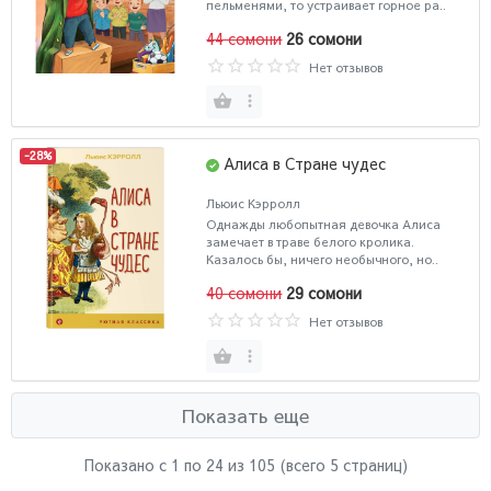
пельменями, то устраивает горное ра..
44 сомони
26 сомони
Нет отзывов
-28%
Алиса в Стране чудес
Льюис Кэрролл
Однажды любопытная девочка Алиса
замечает в траве белого кролика.
Казалось бы, ничего необычного, но..
40 сомони
29 сомони
Нет отзывов
Показать еще
Показано с 1 по
24
из 105 (всего 5 страниц)