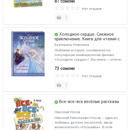
87 сомони
Нет отзывов
Холодное сердце. Снежное
приключение. Книга для чтения с
цветными картинками
Екатерина Неволина
Любимая история, основанная на
популярном анимационном фильме
«Холодное сердце»! Эта книга — отличн..
73 сомони
Нет отзывов
Все-все-все весёлые рассказы
Николай Носов
Николай Николаевич Носов — один из
любимых детских писателей, автор
великолепного «Незнайки». В этой..