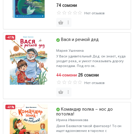
74 сомони
Нет отзывов
-41%
Вася и речной дед
Мария Ушенина
У Васи удивительный Дед: он знает, куда
уходит река, и умеет показывать дорогу
пароходам. Под его ок..
44 сомони
26 сомони
Нет отзывов
-41%
Командир полка – нос до
потолка!
Ирина Иванникова
Даня Бахвалов такой фантазер! То он
ищет вдохновение в тарелке с