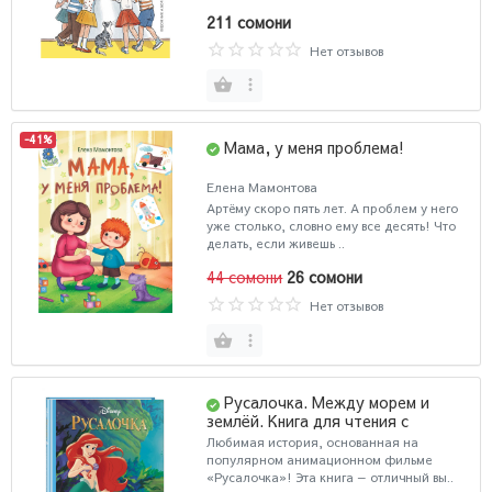
211 сомони
Нет отзывов
-41%
Мама, у меня проблема!
Елена Мамонтова
Артёму скоро пять лет. А проблем у него
уже столько, словно ему все десять! Что
делать, если живешь ..
44 сомони
26 сомони
Нет отзывов
Русалочка. Между морем и
землёй. Книга для чтения с
цветными картинками
Любимая история, основанная на
популярном анимационном фильме
«Русалочка»! Эта книга — отличный вы..