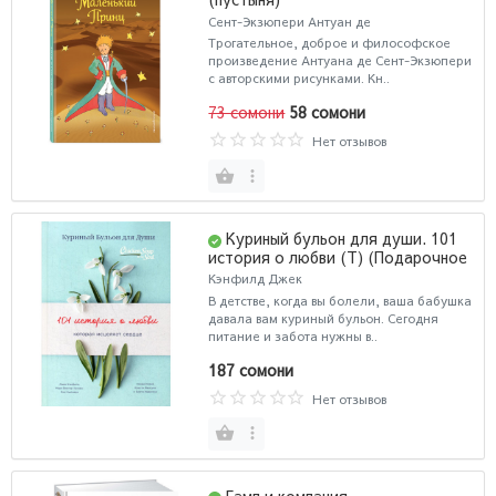
Сент-Экзюпери Антуан де
Трогательное, доброе и философское
произведение Антуана де Сент-Экзюпери
с авторскими рисунками. Кн..
73 сомони
58 сомони
Нет отзывов
Куриный бульон для души. 101
история о любви (Т) (Подарочное
издание)
Кэнфилд Джек
В детстве, когда вы болели, ваша бабушка
давала вам куриный бульон. Сегодня
питание и забота нужны в..
187 сомони
Нет отзывов
Гамп и компания