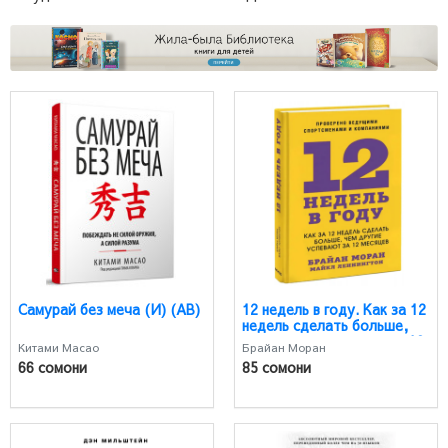
Самурай без меча (И) (AB)
12 недель в году. Как за 12
недель сделать больше,
чем другие успевают за 12
Китами Масао
Брайан Моран
месяцев (AB)
66 сомони
85 сомони