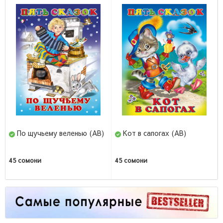
Кот в сапогах (AB)
Самурай без меча (И) (AB)
Китами Масао
45 сомони
66 сомони