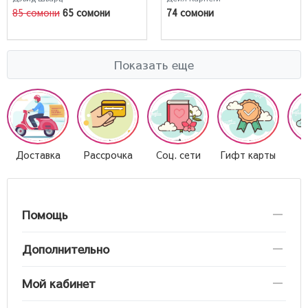
людей. Как развить
85 сомони
65 сомони
74 сомони
уверенность в себе и
влиять на людей путем
публичных выступлений.
Как перестать беспокоится
и начать жить
Показать еще
Доставка
Рассрочка
Соц. сети
Гифт карты
О
Помощь
Дополнительно
Мой кабинет