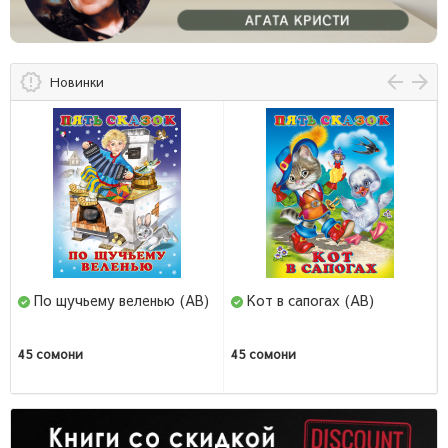
Новинки
Кот в сапогах (AB)
Самурай без меча (И) (AB)
Китами Масао
45 сомони
66 сомони