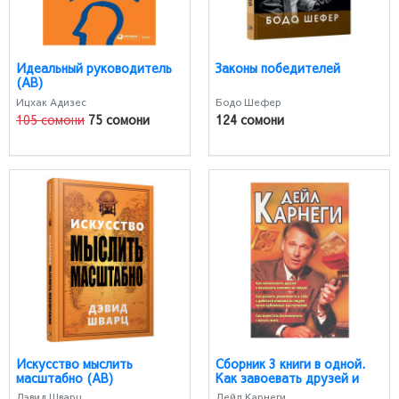
Идеальный руководитель
Законы победителей
(AB)
Ицхак Адизес
Бодо Шефер
105 сомони
75 сомони
124 сомони
Искусство мыслить
Сборник 3 книги в одной.
масштабно (AB)
Как завоевать друзей и
оказывать влияние на
Дэвид Шварц
Дейл Карнеги