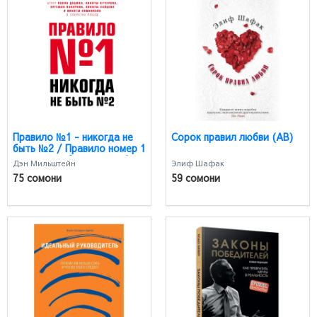
Правило №1 - никогда не
Сорок правил любви (AB)
быть №2 / Правило номер 1
никогда не быть номер 2
Дэн Мильштейн
Элиф Шафак
(AB)
75 сомони
59 сомони