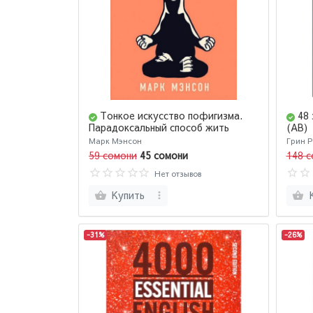
Тонкое искусство пофигизма.
48 
Парадоксальный способ жить
(AB)
счастливо (М) (AB)
Марк Мэнсон
Грин Р
59 сомони
45 сомони
148 с
Нет отзывов
Купить
-31%
-26%