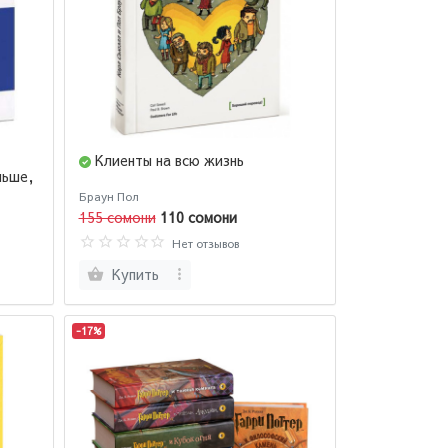
Клиенты на всю жизнь
льше,
Браун Пол
155 сомони
110 сомони
Нет отзывов
Купить
-17%