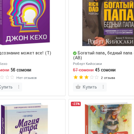
сознание может все! (Т)
Богатый папа, бедный папа 
(AB)
Кехо
Роберт Кийосаки
мони
56 сомони
67 сомони
45 сомони
Нет отзывов
2 отзыва
Купить
Купить
-23%