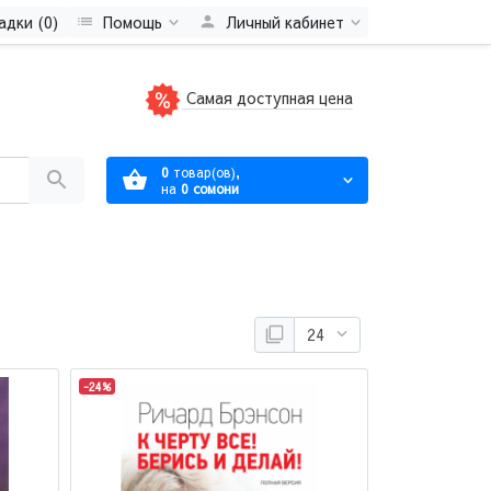
адки (0)
Помощь
Личный кабинет
Самая доступная цена
0
товар(ов),
на
0 сомони
-24%