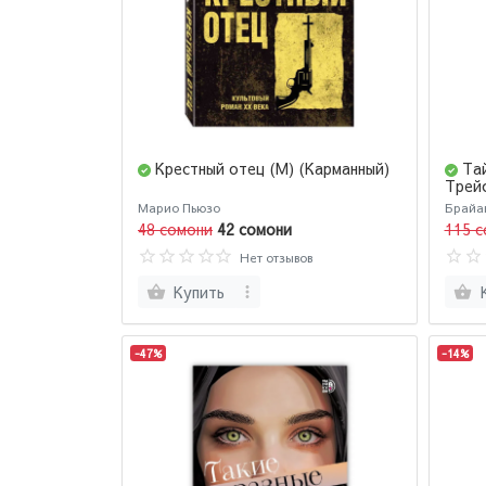
Крестный отец (М) (Карманный)
Та
Трейс
работ
Марио Пьюзо
Брайа
48 сомони
42 сомони
115 с
Нет отзывов
Купить
-47%
-14%