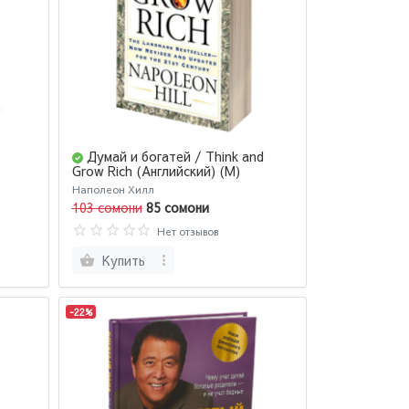
Думай и богатей / Think and
Grow Rich (Английский) (М)
Наполеон Хилл
103 сомони
85 сомони
Нет отзывов
Купить
-22%