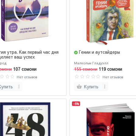
ия утра. Как первый час дня
Гении и аутсайдеры
еляет ваш успех
лрод
Малкольм Гладуэлл
омони
107 сомони
155 сомони
119 сомони
Нет отзывов
Нет отзывов
Купить
Купить
-8%