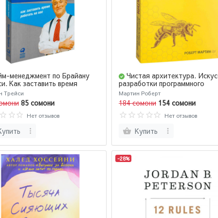
йм-менеджмент по Брайану
Чистая архитектура. Искус
и. Как заставить время
разработки программного
ать на вас
обеспечения
н Трейси
Мартин Роберт
омони
85 сомони
184 сомони
154 сомони
Нет отзывов
Нет отзывов
Купить
Купить
-28%