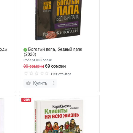
тоды
Богатый папа, бедный папа
(2020)
Роберт Кийосаки
89 сомони
69 сомони
Нет отзывов
Купить
-29%