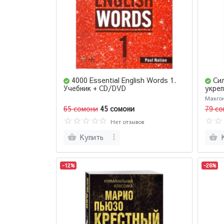
4000 Essential English Words 1.
Сил
Учебник + CD/DVD
укреп
Макго
65 сомони
45 сомони
79 со
Нет отзывов
Купить
-12%
-26%