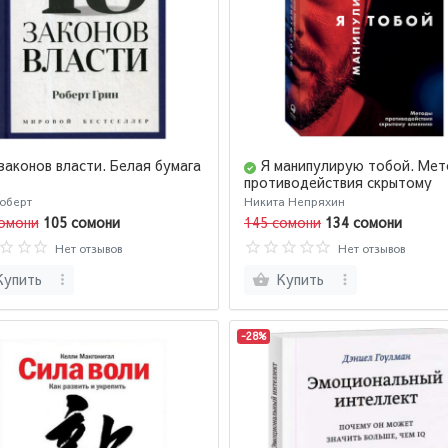
законов власти. Белая бумага
Я манипулирую тобой. Ме
противодействия скрытому
влиянию
оберт
Никита Непряхин
омони
105 сомони
145 сомони
134 сомони
Нет отзывов
Нет отзывов
Купить
Купить
-28%