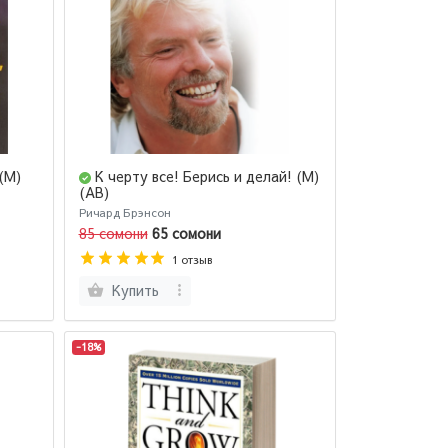
(М)
К черту все! Берись и делай! (М)
(AB)
Ричард Брэнсон
85 сомони
65 сомони
1 отзыв
Купить
-18%