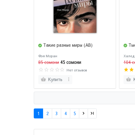
Такие разные миры (AB)
Ты
Фэя Моран
Халед
85 сомони
45 сомони
104 с
Нет отзывов
Купить
1
2
3
4
5