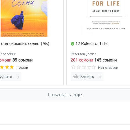
сяча сияющих солнц (AB)
12 Rules for Life
 Хоссейни
Peterson Jordan
омони
89 сомони
201 сомони
145 сомони
1 отзыв
Нет отзывов
Купить
Купить
Показать еще