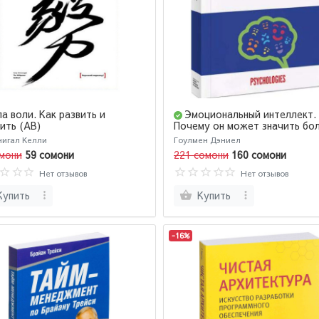
а воли. Как развить и
Эмоциональный интеллект.
ить (AB)
Почему он может значить бо
чем IQ
нигал Келли
Гоулмен Дэниел
мони
59 сомони
221 сомони
160 сомони
Нет отзывов
Нет отзывов
Купить
Купить
-16%