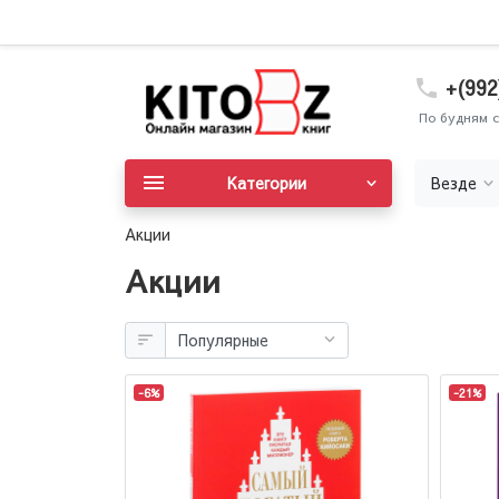
+(992
По будням с
Категории
Везде
Акции
Акции
-6%
-21%