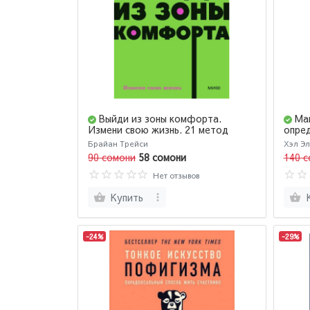
Выйди из зоны комфорта.
Маг
Измени свою жизнь. 21 метод
опред
повышения личной эффективности
Брайан Трейси
Хэл Э
(М)
90 сомони
58 сомони
140 с
Нет отзывов
Купить
-24%
-29%