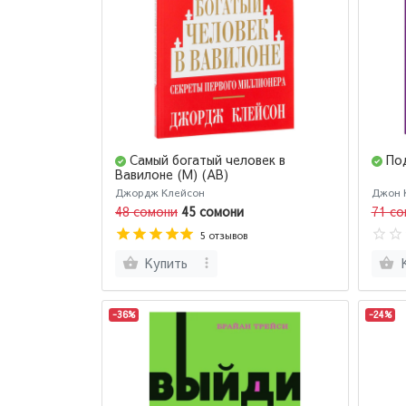
Самый богатый человек в
Под
Вавилоне (М) (AB)
Джордж Клейсон
Джон 
48 сомони
45 сомони
71 со
5 отзывов
Купить
-36%
-24%