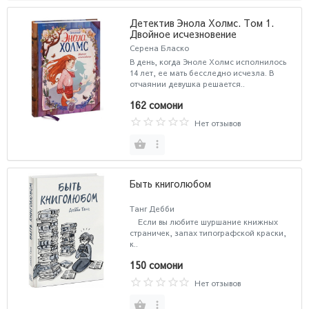
Детектив Энола Холмс. Том 1.
Двойное исчезновение
Серена Бласко
В день, когда Эноле Холмс исполнилось
14 лет, ее мать бесследно исчезла. В
отчаянии девушка решается..
162 сомони
Нет отзывов
Быть книголюбом
Танг Дебби
Если вы любите шуршание книжных
страничек, запах типографской краски,
к..
150 сомони
Нет отзывов