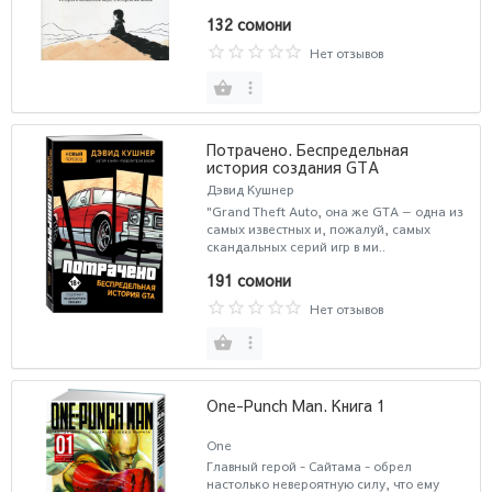
132 сомони
Нет отзывов
Потрачено. Беспредельная
история создания GTA
Дэвид Кушнер
"Grand Theft Auto, она же GTA — одна из
самых известных и, пожалуй, самых
скандальных серий игр в ми..
191 сомони
Нет отзывов
One-Punch Man. Книга 1
One
Главный герой - Cайтама - обрел
настолько невероятную силу, что ему