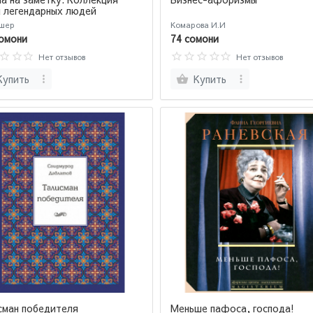
 легендарных людей
шер
Комарова И.И
омони
74 сомони
Нет отзывов
Нет отзывов
Купить
Купить
сман победителя
Меньше пафоса, господа!