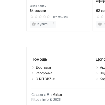
афор
Омар Хайям
84 сомони
62 со
Нет отзывов
Купить
Помощь
Допо
Доставка
Ак
Рассрочка
По
О KITOBZ-е
Ка
Создан с ♥ в
Girbar
Kitobz.info © 2026