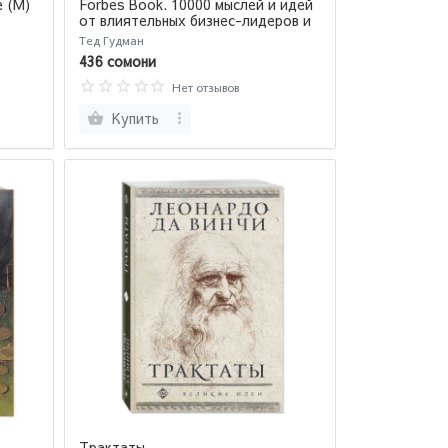
е (М)
Forbes Book. 10000 мыслей и идей
от влиятельных бизнес-лидеров и
гуру менеджмента
Тед Гудман
436 сомони
Нет отзывов
Купить
Трактаты