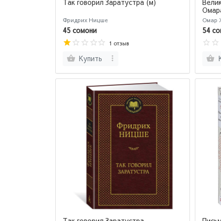
Так говорил Заратустра (м)
Вели
Омар
Фридрих Ницше
Омар 
45 сомони
54 со
1 отзыв
Купить
Так говорил Заратустра
Письм