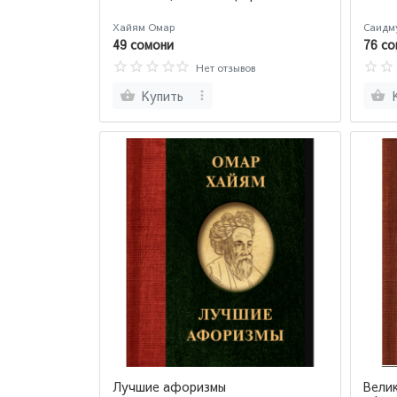
Хайям Омар
Саидм
49 сомони
76 со
Нет отзывов
Купить
Лучшие афоризмы
Вели