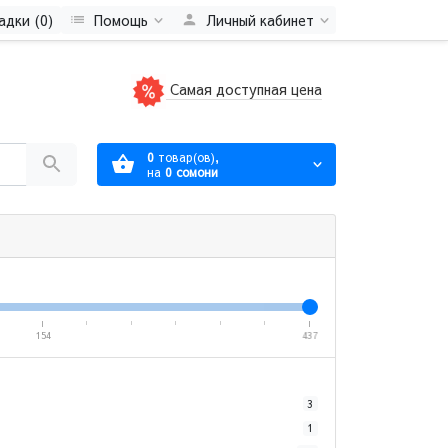
адки (0)
Помощь
Личный кабинет
Самая доступная цена
0
товар(ов),
на
0 сомони
154
437
3
1