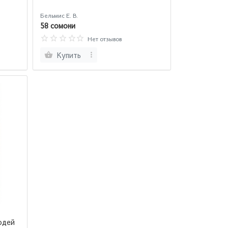
Бельмис Е. В.
58 сомони
Нет отзывов
Купить
юдей