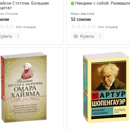
ейсон Стэтхем. Большая
Наедине с собой. Размышл
 цитат
он Стэтхем
Марк Аврелий
мони
52 сомони
Нет отзывов
Нет отзывов
Купить
Купить