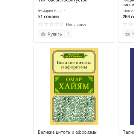
писем
Фридрих Ницше
Шон А
51 сомони
266 с
Нет отзывов
Купить
Великие цитаты и афоризмы
Тали