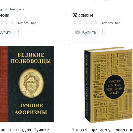
урод Давлатов
мони
92 сомони
Нет отзывов
Нет отзывов
Купить
Купить
кие полководцы. Лучшие
Золотые правила успешных л