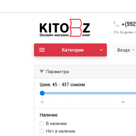
+(992
По будням с
Категории
Везде
Параметры
Цена
:
45
-
437
сомони
45
48
Наличие
В наличии
Нет в наличии