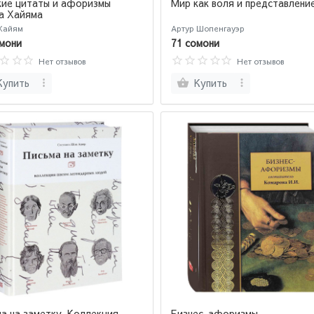
кие цитаты и афоризмы
Мир как воля и представлени
а Хайяма
Хайям
Артур Шопенгауэр
мони
71 сомони
Нет отзывов
Нет отзывов
Купить
Купить
а на заметку. Коллекция
Бизнес-афоризмы