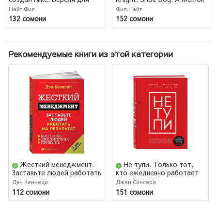
детей и подростков
by the Creator of NIKE
Найт Фил
Фил Найт
132 сомони
152 сомони
Рекомендуемые книги из этой категории
Жесткий менеджмент.
Не тупи. Только тот,
Заставьте людей работать
кто ежедневно работает
на результат (М)
над собой, живет жизнью
Дэн Кеннеди
Джен Синсеро
мечты
112 сомони
151 сомони