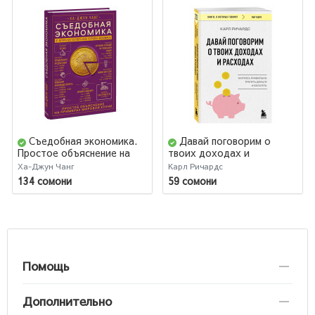
Съедобная экономика.
Давай поговорим о
Простое объяснение на
твоих доходах и
примерах мировой кухни
расходах
Ха-Джун Чанг
Карл Ричардс
134 сомони
59 сомони
Помощь
Дополнительно