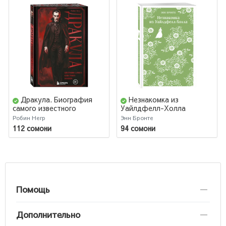
Дракула. Биография
Незнакомка из
самого известного
Уайлдфелл-Холла
вампира (закрашенный
Робин Негр
Энн Бронте
обрез)
112 сомони
94 сомони
Помощь
Дополнительно