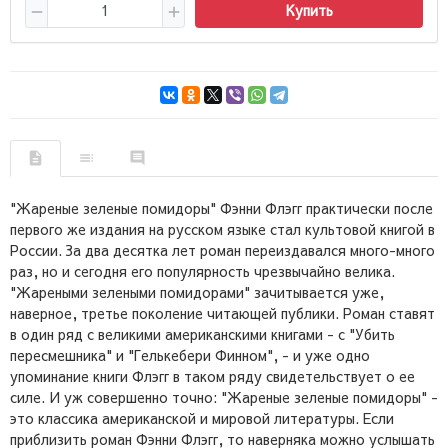
Купить
"Жареные зеленые помидоры" Фэнни Флэгг практически после
первого же издания на русском языке стал культовой книгой в
России. За два десятка лет роман переиздавался много-много
раз, но и сегодня его популярность чрезвычайно велика.
"Жареными зелеными помидорами" зачитывается уже,
наверное, третье поколение читающей публики. Роман ставят
в один ряд с великими американскими книгами - с "Убить
пересмешника" и "Гелькебери Финном", - и уже одно
упоминание книги Флэгг в таком ряду свидетельствует о ее
силе. И уж совершенно точно: "Жареные зеленые помидоры" -
это классика американской и мировой литературы. Если
приблизить роман Фэнни Флэгг, то наверняка можно услышать