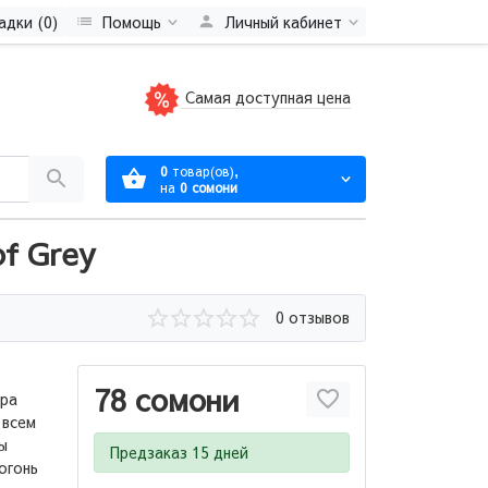
адки (0)
Помощь
Личный кабинет
Самая доступная цена
0
товар(ов),
на
0 сомони
of Grey
0 отзывов
78 сомони
ора
 всем
ы
Предзаказ 15 дней
огонь