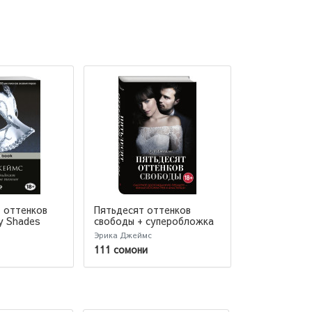
 оттенков
Пятьдесят оттенков
Еще темнее
ty Shades
свободы + суперобложка
Эрика Джеймс
Джеймс Эрика
111 сомони
64 сомони