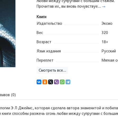
любви между супругами с большим стажем.
Прочитав их, вы вновь почувствуе...
→
Книги
Издательство
Эксмо
Вес
320
Возраст
18+
Язык издания
Русский
Переплет
Мягкая 
Смотреть все...
зывов (0)
илогии Э Л Джеймс, которая сделала автора знаменитой и побила
 книги способны разжечь огонь любви между супругами с большим