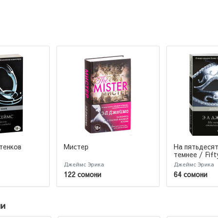
тенков
Мистер
На пятьдесят
темнее / Fif
Darker
Джеймс Эрика
Джеймс Эрика
122 сомони
64 сомони
ии