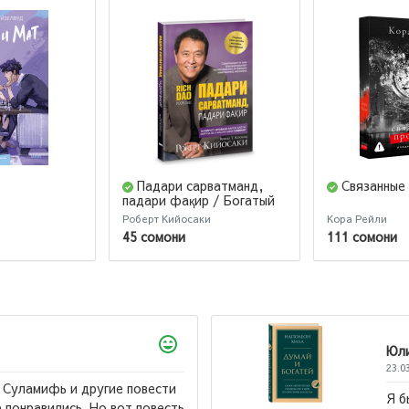
Падари сарватманд,
Связанные
падари фақир / Богатый
папа, бедный папа
Роберт Кийосаки
Кора Рейли
(jahon.tj)
45 сомони
111 сомони
Юлий
23.03.2026
Я бы назвал эту книгу "Лучшая книга всех времен".