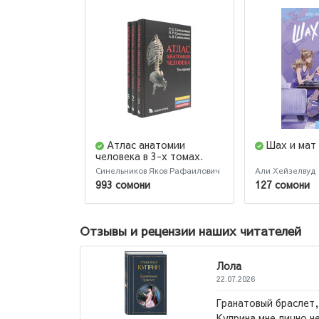
Атлас анатомии
Шах и мат
человека в 3-х томах.
Комплект Синельников
Синельников Яков Рафаилович
Али Хейзелвуд
993 сомони
127 сомони
Отзывы и рецензии наших читателей
й браслет, Суламифь и другие повести
е лично не понравились. Но вот повесть