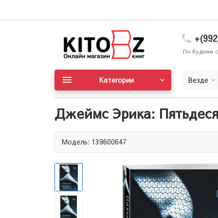
+(992
По будням с
Категории
Везде
Джеймс Эрика: Пятьдесят
Модель: 139600647