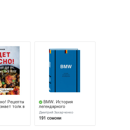
сно! Рецепты
BMW. История
Второй моз
 знает толк в
легендарного
микробы в к
производителя
управляют н
Дмитрий Захарченко
Эмеран Майер
настроением
191 сомони
69 сомони
и здоровьем