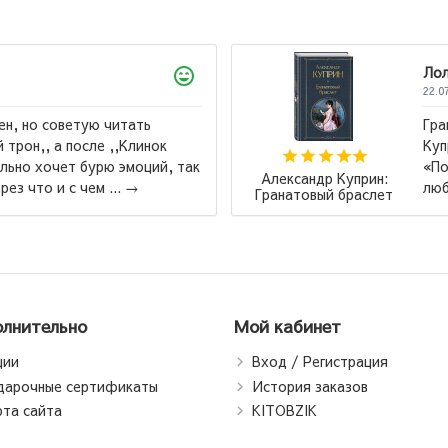
Лола
22.07.2026
тать
Гранатовый браслет, 
Клинок
Куприна мне лично не
эмоций, так
«Поединок» теперь мо
Александр Куприн:
→
любимое произведение
Гранатовый браслет
лнительно
Мой кабинет
ции
Вход / Регистрация
дарочные сертификаты
История заказов
рта сайта
KITOBZIK