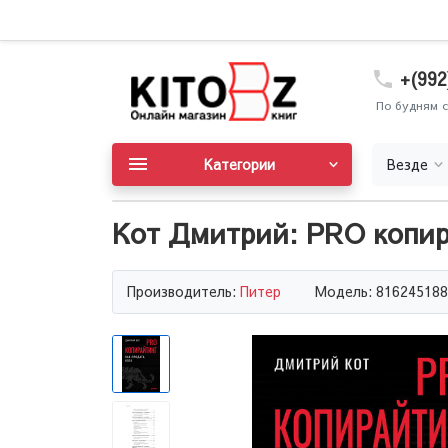
+(992
По будням с
Категории
Везде
Кот Дмитрий: PRO копира
Производитель:
Питер
Модель: 816245188