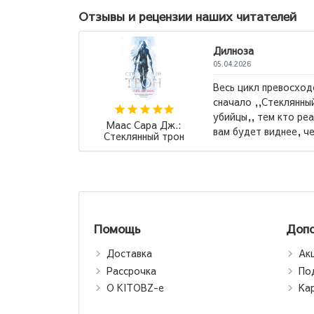
Отзывы и рецензии наших читателей
Дилноза
05.04.2026
Весь цикл превосходен, но советую чи
сначало ,,Стеклянный трон,, а после ,,
убийцы,, тем кто реально хочет бурю 
Маас Сара Дж.:
вам будет виднее, через что и с чем ...
Стеклянный трон
Помощь
Допо
Доставка
Ак
Рассрочка
По
О KITOBZ-е
Ка