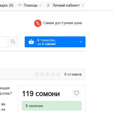
адки (0)
Помощь
Личный кабинет
Самая доступная цена
0
товар(ов),
на
0 сомони
0 отзывов
ающая
119 сомони
оролик?
 вы
В наличии
о не