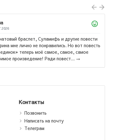
Юли
23.03
Суламифь и другие повести
Я бы
 понравились. Но вот повесть
70 %
ё самое, самое, самое
этой
Наполеон Хилл: Думай
! Ради повест...
→
и богатей (Т)
Контакты
Позвонить
Написать на почту
Телеграм