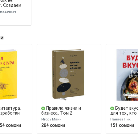
Как не
у. Создаем
рые продают
ннадьевич
ии
хитектура.
Правила жизни и
Будет вку
азработки
бизнеса. Том 2
для тех, кто
о
еде
Игорь Манн
Панаев Ник
54 сомони
264 сомони
151 сомони