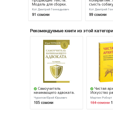
Продающие тексты.
Копирайтинг. 
Модель для сборки.
съесть собак
Копирайтинг для всех
тексты, кото
Кот Дмитрий Геннадьевич
Кот Дмитрий Ге
91 сомони
99 сомони
Рекомендуемые книги из этой категор
Самоучитель
Чистая ар
начинающего адвоката.
Искусство р
4-е издание, дополненное
программног
Чурилов Юрий Юрьевич
Мартин Роберт
и переработанное
обеспечения
105 сомони
184 сомони
1