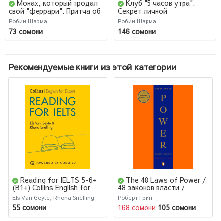
Монах, который продал
Клуб "5 часов утра".
свой "феррари". Притча об
Секрет личной
исполнении желаний и
эффективности от монаха,
Робин Шарма
Робин Шарма
поиске своего
который продал свой
73 сомони
146 сомони
предназначения (М)
"феррари" (Т)
Рекомендуемые книги из этой категории
Reading for IELTS 5-6+
The 48 Laws of Power /
(B1+) Collins English for
48 законов власти /
Exams Second Edition
Robert Greene
Els Van Geyte, Rhona Snelling
Роберт Грин
55 сомони
168 сомони
105 сомони