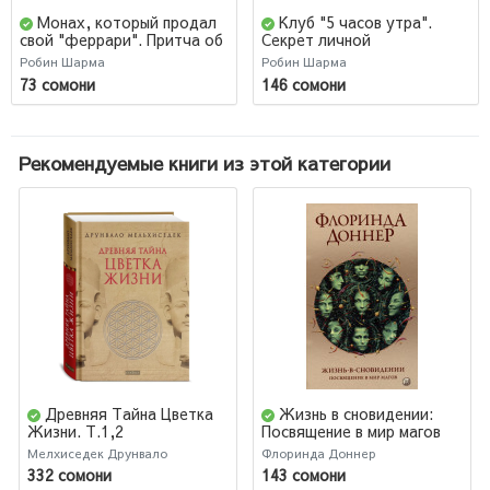
Монах, который продал
Клуб "5 часов утра".
свой "феррари". Притча об
Секрет личной
исполнении желаний и
эффективности от монаха,
Робин Шарма
Робин Шарма
поиске своего
который продал свой
73 сомони
146 сомони
предназначения (М)
"феррари" (Т)
Рекомендуемые книги из этой категории
Древняя Тайна Цветка
Жизнь в сновидении:
Жизни. Т.1,2
Посвящение в мир магов
Мелхиседек Друнвало
Флоринда Доннер
332 сомони
143 сомони