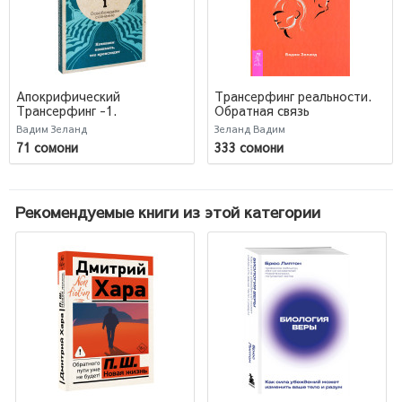
Апокрифический
Трансерфинг реальности.
Трансерфинг -1.
Обратная связь
Освобождаем сознание:
Вадим Зеланд
Зеланд Вадим
Начинаем понимать, что
71 сомони
333 сомони
происходит
Рекомендуемые книги из этой категории