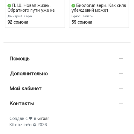
П. Ш. Новая жизнь.
Биология веры. Как сила
Обратного пути уже не
убеждений может
будет!
изменить ваше тело и
Дмитрий Хара
Брюс Липтон
разум (новое оф)
92 сомони
59 сомони
Помощь
Дополнительно
Мой кабинет
Контакты
Создан с ♥ в
Girbar
Kitobz.info © 2026