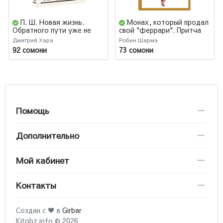
П. Ш. Новая жизнь.
Монах, который продал
Обратного пути уже не
свой "феррари". Притча
будет!
об исполнении желаний и
Дмитрий Хара
Робин Шарма
поиске своего
92 сомони
73 сомони
предназначения (М)
Помощь
Дополнительно
Мой кабинет
Контакты
Создан с ♥ в
Girbar
Kitobz.info © 2026