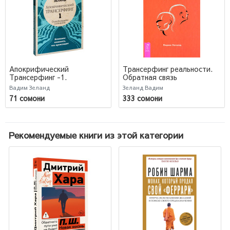
Апокрифический
Трансерфинг реальности.
Трансерфинг -1.
Обратная связь
Освобождаем сознание:
Вадим Зеланд
Зеланд Вадим
Начинаем понимать, что
71 сомони
333 сомони
происходит
Рекомендуемые книги из этой категории