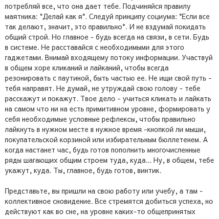
потребляй все, что она дает тебе. Подчиняйся правилу
маятника: "Делай как я". Следуй принципу социума: "Если все
так делают, значит, это правильно". И не вздумай покидать
общий строй. Но главное - будь всегда на связи, в сети. Будь
в системе. Не расставайся с необходимыми для этого
гаджетами. Внимай входящему потоку информации. Участвуй
в общем хоре кликаний и лайканий, чтобы всегда
резонировать с паутиной, быть частью ее. Не ищи свой путь -
тебя направят. Не думай, не утруждай свою голову - тебе
расскажут и покажут. Твое дело - учиться кликать и лайкать
на самом что ни на есть примитивном уровне, формировать у
себя необходимые условные рефлексы, чтобы правильно
лайкнуть в нужном месте в нужное время -кнопкой ли мыши,
покупательской корзиной или избирательным бюллетенем. А
когда настанет час, будь готов пополнить многочисленные
ряды шагающих общим строем туда, куда... Ну, в общем, тебе
укажут, куда. Ты, главное, будь готов, винтик.
Представьте, вы пришли на свою работу или учебу, а там -
коллективное сновидение. Все стремятся добиться успеха, но
действуют как во сне, на уровне каких-то общепринятых