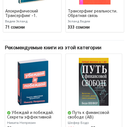
Апокрифический
Трансерфинг реальности.
Трансерфинг -1.
Обратная связь
Освобождаем сознание:
Вадим Зеланд
Зеланд Вадим
Начинаем понимать, что
71 сомони
333 сомони
происходит
Рекомендуемые книги из этой категории
Убеждай и побеждай.
Путь к финансовой
Секреты эффективной
свободе (AB)
аргументации
Никита Непряхин
Шефер Бодо