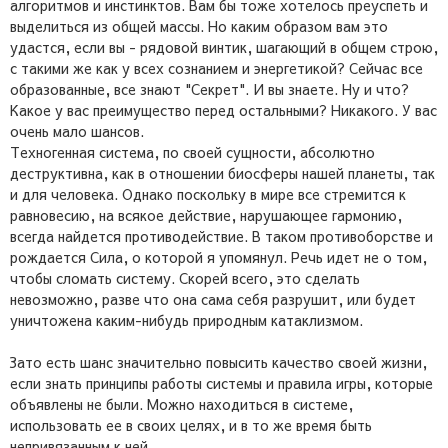
алгоритмов и инстинктов. Вам бы тоже хотелось преуспеть и
выделиться из общей массы. Но каким образом вам это
удастся, если вы - рядовой винтик, шагающий в общем строю,
с такими же как у всех сознанием и энергетикой? Сейчас все
образованные, все знают "Секрет". И вы знаете. Ну и что?
Какое у вас преимущество перед остальными? Никакого. У вас
очень мало шансов.
Техногенная система, по своей сущности, абсолютно
деструктивна, как в отношении биосферы нашей планеты, так
и для человека. Однако поскольку в мире все стремится к
равновесию, на всякое действие, нарушающее гармонию,
всегда найдется противодействие. В таком противоборстве и
рождается Сила, о которой я упомянул. Речь идет не о том,
чтобы сломать систему. Скорей всего, это сделать
невозможно, разве что она сама себя разрушит, или будет
уничтожена каким-нибудь природным катаклизмом.
Зато есть шанс значительно повысить качество своей жизни,
если знать принципы работы системы и правила игры, которые
объявлены не были. Можно находиться в системе,
использовать ее в своих целях, и в то же время быть
непривязанным к ней.