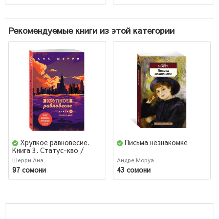
Рекомендуемые книги из этой категории
Хрупкое равновесие.
Письма незнакомке
Книга 3. Статус-кво /
Одно небо на двоих
Шерри Ана
Андре Моруа
97 сомони
43 сомони