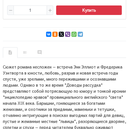
Купить
Сюжет романа несложен — встреча Энн Эллиот и Фредерика
Уэнтворта в юности, любовь, разрыв и новая встреча годы
спустя, уже зрелыми, много пережившими и осознавшими
людьми. Однако в то же время "Доводы рассудка"
представляют собой потрясающую по юмору и тонкой иронии
"энциклопедию нравов" провинциального английского "света"
начала XIX века. Барышни, гоняющиеся за богатыми
женихами, и охотники за приданым, маменьки и тетушки,
отчаянно интригующие в поисках выгодных партий для девиц,
пустые и жеманные местные "львицы", разоряющиеся дворяне,
сплетни и слухи — перед читателем буквально оживают