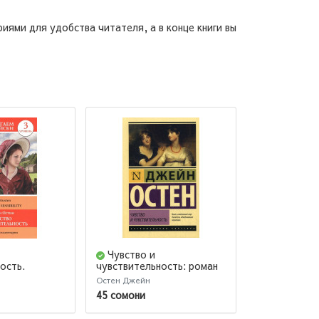
иями для удобства читателя, а в конце книги вы
Чувство и
Эмма (По
ость.
чувствительность: роман
издание)
(М)
Остен Джейн
Остен Джейн
45 сомони
69 сомони