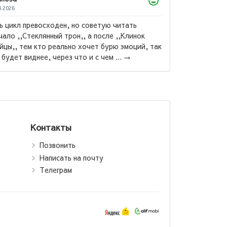
Ахтамзода Мухибулло
09.07.2026
Китоби бехтарин ба ман махкул шуд ва бо нархи
дастрас ❤️...
→
йосаки:
ватманд,
ақир /
а, бедный
on.tj)
Контакты
Позвонить
Написать на почту
Телеграм