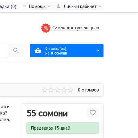
адки (0)
Помощь
Личный кабинет
Самая доступная цена
0
товар(ов),
на
0 сомони
0 отзывов
ной и
55 сомони
ека?
ства,
Предзаказ 15 дней