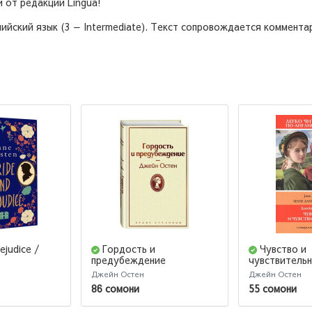
 от редакции Lingua!
йский язык (3 — Intermediate). Текст сопровождается комментар
ejudice /
Гордость и
Чувство и
предубеждение
чувствительн
ие
(Подарочное издание)
Уровень 3
Джейн Остен
Джейн Остен
86 сомони
55 сомони