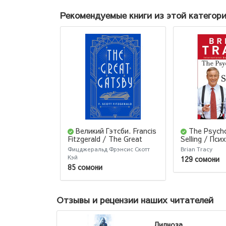
Рекомендуемые книги из этой категор
Великий Гэтсби. Francis
The Psych
Fitzgerald / The Great
Selling / Пси
Gatsby
продаж
Фицджеральд Фрэнсис Скотт
Brian Tracy
Кэй
129 сомони
85 сомони
Отзывы и рецензии наших читателей
Дил