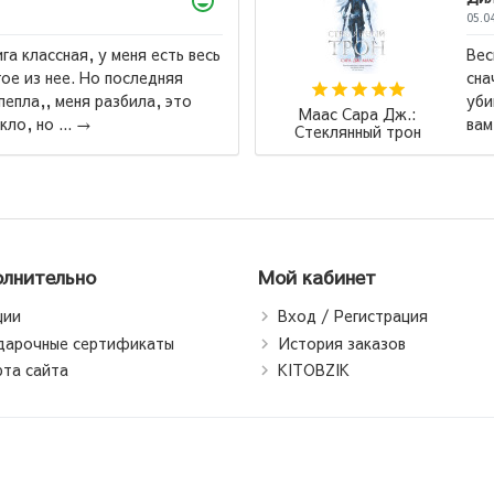
2026
 цикл превосходен, но советую читать
ало ,,Стеклянный трон,, а после ,,Клинок
цы,, тем кто реально хочет бурю эмоций, так
Роберт Ки
будет виднее, через что и с чем ...
→
Падари сар
падари ф
Богатый пап
папа (jah
лнительно
Мой кабинет
ции
Вход / Регистрация
дарочные сертификаты
История заказов
рта сайта
KITOBZIK