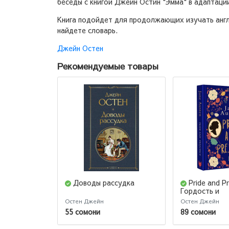
беседы с книгой Джейн Остин "Эмма" в адаптации
Книга подойдет для продолжающих изучать англи
найдете словарь.
Джейн Остен
Рекомендуемые товары
Доводы рассудка
Pride and Pr
Гордость и
предубежден
Остен Джейн
Остен Джейн
55 сомони
89 сомони