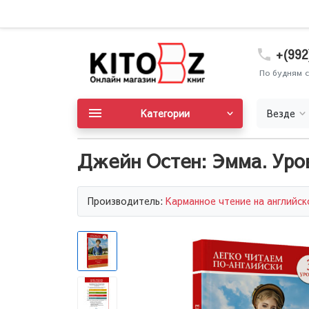
+(992
По будням с
Категории
Везде
Джейн Остен: Эмма. Уро
Производитель:
Карманное чтение на английс