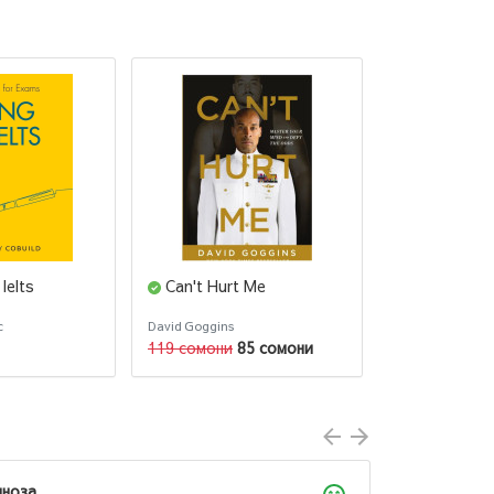
 Ielts
Can't Hurt Me
The intelli
Benjamin Gra
Разумный ин
с
David Goggins
Бенджамин Гр
(Английский)
119 сомони
85 сомони
95 сомони