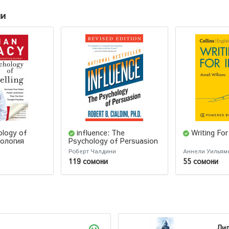
ии
ology of
influence: The
Writing For
хология
Psychology of Persuasion
/ Психология влияния
Роберт Чалдини
Аннели Уильям
119 сомони
55 сомони
ноза