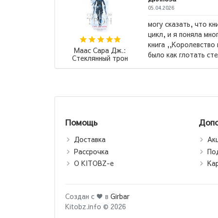
05.04.
а классная, у меня есть весь
Весь
ое из нее. Но последняя
снач
епла,, меня разбила, это
убий
Маас Сара Дж.:
о, но ...
→
вам 
Стеклянный трон
Помощь
Допо
Доставка
Ак
Рассрочка
По
О KITOBZ-е
Ка
Создан с ♥ в
Girbar
Kitobz.info © 2026