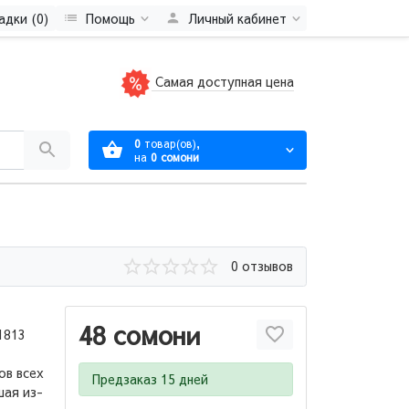
адки (0)
Помощь
Личный кабинет
Самая доступная цена
0
товар(ов),
на
0 сомони
0 отзывов
48 сомони
1813
ов всех
Предзаказ 15 дней
шая из-