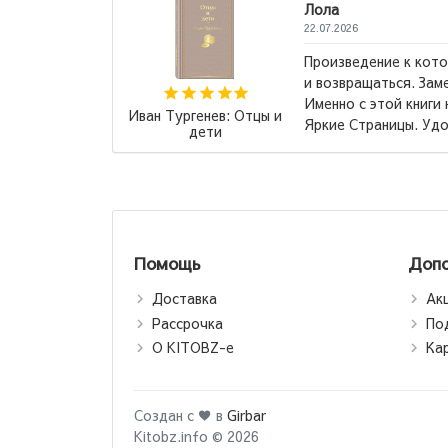
которому хочется возвращаться
 Замечательное издание, кстати!
ниги начала коллекционировать
Маас Сара Дж.:
 Удобный шрифт для...
→
Стеклянный трон
Помощь
Допо
Доставка
Ак
Рассрочка
По
О KITOBZ-е
Ка
Создан с ♥ в
Girbar
Kitobz.info © 2026