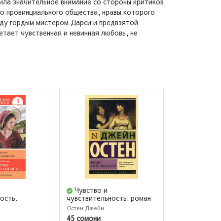
ила значительное внимание со стороны критиков
го провинциального общества, нравы которого
жду гордым мистером Дарси и предвзятой
етает чувственная и невинная любовь, не
Чувство и
Эмма (По
ость.
чувствительность: роман
издание)
(М)
Остен Джейн
Остен Джейн
45 сомони
69 сомони