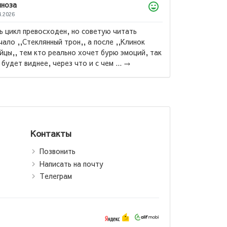
Юлий
23.03.2026
Я бы назвал эту книгу "Лучшая книга всех време
70 % книг по саморазвитие написаны по шаблон
этой книги....
→
н Хилл: Думай
огатей (Т)
Контакты
Позвонить
Написать на почту
Телеграм