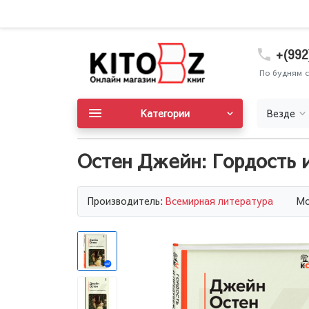
+(992
По будням с
Категории
Везде
Остен Джейн: Гордость 
Производитель:
Всемирная литература
Мо