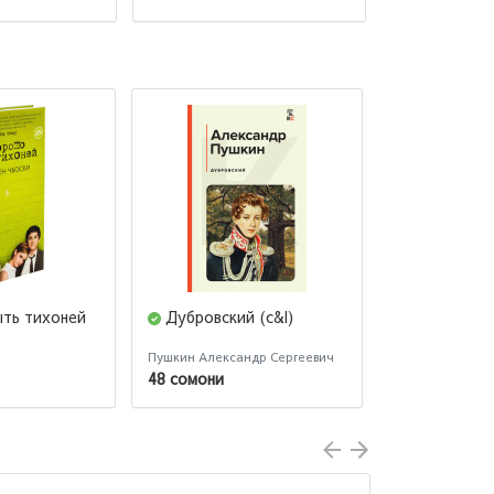
ть тихоней
Дубровский (c&l)
Медвежий 
Пушкин Александр Сергеевич
Бакман Фредри
48 сомони
257 сомони