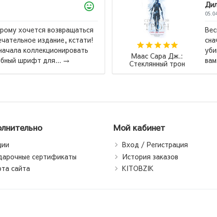
Дилноза
05.04.2026
Весь цикл превосходен, но советую читать
сначало ,,Стеклянный трон,, а после ,,Клинок
убийцы,, тем кто реально хочет бурю эмоций, так
Наполео
вам будет виднее, через что и с чем ...
→
и б
лнительно
Мой кабинет
ции
Вход / Регистрация
дарочные сертификаты
История заказов
рта сайта
KITOBZIK