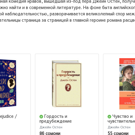
мная комедия нравов, вышедшая из-под пера Джейн Остен, получ
жно найти и в современной литературе. На фоне быта английско
ной наблюдательностью, разворачивается великолепный спор ме
тельницы страница за страницей в главной героине романа расцв
ejudice /
Гордость и
Чувство и
предубеждение
чувствительн
ие
(Подарочное издание)
Уровень 3
Джейн Остен
Джейн Остен
86 сомони
55 сомони