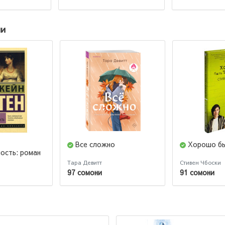
ии
Все сложно
Хорошо бы
ость: роман
Тара Девитт
Стивен Чбоски
97 сомони
91 сомони