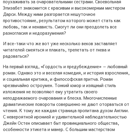
поухаживать за очаровательными сестрами. Своевольная
Элизабет знакомится с красивым и высокомерным мистером
Дарси. Между ними разгорается нешуточное
противостояние, результатом которого может стать как
любовь, так и ненависть. Смогут ли они преодолеть все
разногласия и недоразумения?
И все-таки что же вот уже несколько веков заставляет
читателей смеяться и плакать, трепетать от гнева и
радоваться?
На первый взгляд, «Гордость и предубеждение» — любовный
роман. Однако это и веселая комедия, и история взросления,
и социальная критика, и философская притча. Роман
чрезвычайно остроумен. Тонкий юмор и изящный стиль
изложения не позволяют ему утратить своего
неподражаемого очарования и блеска. Многочисленные
драматические повороты совершенно не дают оторваться от
чтения. К тому же каждая страница пропитана духом Англии.
С невероятной иронией и удивительной наблюдательностью
Джейн Остен описывает быт провинциального общества,
особенности этикета и манер. С большим мастерством