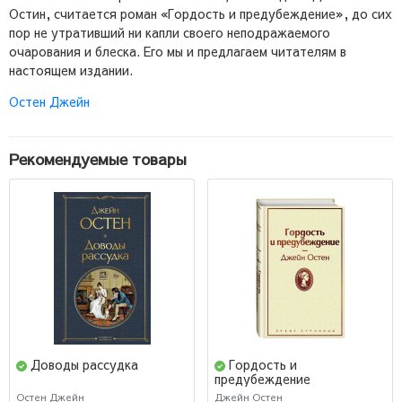
Остин, считается роман «Гордость и предубеждение», до сих
пор не утративший ни капли своего неподражаемого
очарования и блеска. Его мы и предлагаем читателям в
настоящем издании.
Остен Джейн
Рекомендуемые товары
Доводы рассудка
Гордость и
предубеждение
(Подарочное издание)
Остен Джейн
Джейн Остен