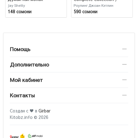
Джоан Роулинг. Комплект
Jay Shetty
Роулинг Джоан Кэтлин
Из 7 Книг Гарри Поттер
148 сомони
590 сомони
Помощь
Дополнительно
Мой кабинет
Контакты
Создан с ♥ в
Girbar
Kitobz.info © 2026