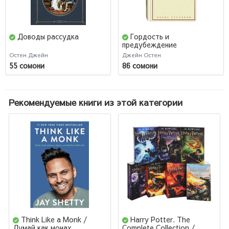
Доводы рассудка
Гордость и
предубеждение
(Подарочное издание)
Остен Джейн
Джейн Остен
55 сомони
86 сомони
Рекомендуемые книги из этой категории
Think Like a Monk /
Harry Potter. The
Думай как монах
Complete Collection /