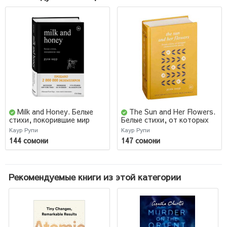
Milk and Honey. Белые
The Sun and Her Flowers.
стихи, покорившие мир
Белые стихи, от которых
распускаются цветы
Каур Рупи
Каур Рупи
144 сомони
147 сомони
Рекомендуемые книги из этой категории