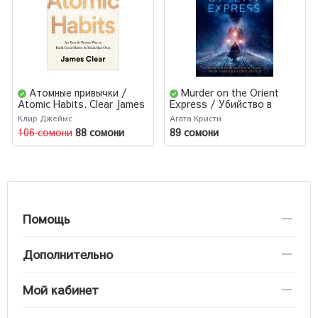
Атомные привычки /
Murder on the Orient
Atomic Habits. Clear James
Express / Убийство в
Восточном экспрессе
Клир Джеймс
Агата Кристи
106 сомони
88 сомони
89 сомони
Помощь
Дополнительно
Мой кабинет