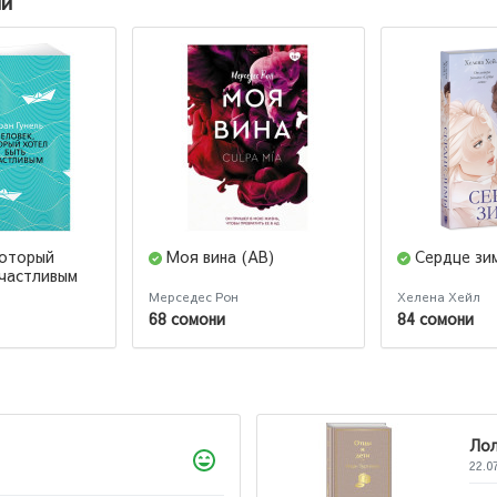
ии
который
Моя вина (AB)
Сердце зи
счастливым
Мерседес Рон
Хелена Хейл
68 сомони
84 сомони
а
2026