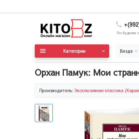
+(992
По будням с
Категории
Везде
Орхан Памук: Мои стран
Производитель:
Эксклюзивная классика (Карм