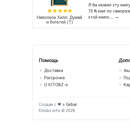
Прои
 "Лучшая книга всех времен".
и во
витие написаны по шаблону
Имен
Иван Тургенев: Отцы и
Ярки
дети
Помощь
Допо
Доставка
Ак
Рассрочка
По
О KITOBZ-е
Ка
Создан с ♥ в
Girbar
Kitobz.info © 2026