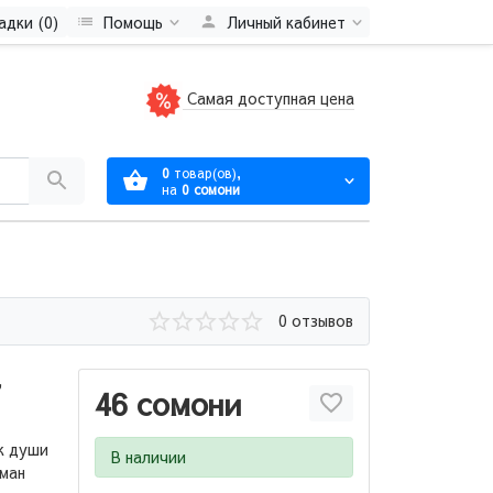
адки (0)
Помощь
Личный кабинет
Самая доступная цена
0
товар(ов),
на
0 сомони
0 отзывов
,
46 сомони
к души
В наличии
оман