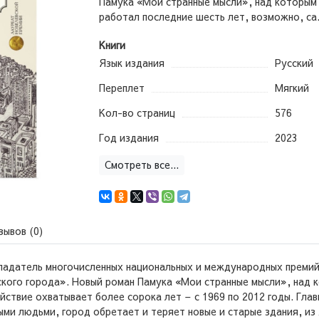
Памука «Мои странные мысли», над которым
работал последние шесть лет, возможно, са.
Книги
Язык издания
Русский
Переплет
Мягкий
Кол-во страниц
576
Год издания
2023
Смотреть все...
зывов (0)
бладатель многочисленных национальных и международных премий
ского города». Новый роман Памука «Мои странные мысли», над 
ействие охватывает более сорока лет – с 1969 по 2012 годы. Гла
ми людьми, город обретает и теряет новые и старые здания, из