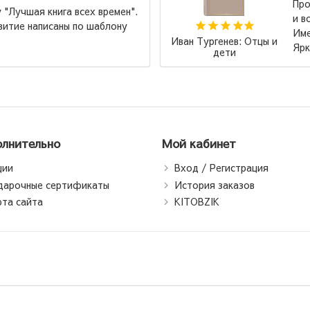
зведение к которому хочется возвращаться
звращаться. Замечательное издание, кстати!
но с этой книги начала коллекционировать
Александр 
е Страницы. Удобный шрифт для...
→
Гранатовый
лнительно
Мой кабинет
ции
Вход / Регистрация
дарочные сертификаты
История заказов
рта сайта
KITOBZIK