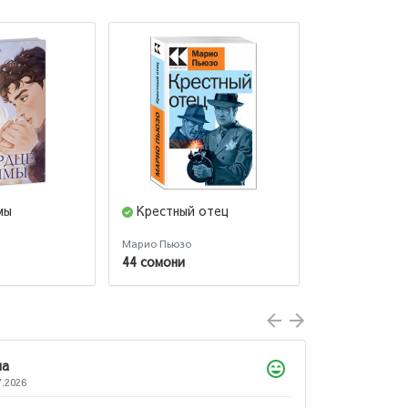
мы
Крестный отец
Ночь нежн
Марио Пьюзо
Фицджеральд Ф
44 сомони
50 сомони
Лола
22.07.2026