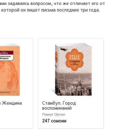
ами задаваясь вопросом, что же отличает его от
 которой он пишет письма последние три года.
я Женщина
Стамбул. Город
Новая жизнь
воспоминаний
Памук Орхан
Памук Орхан
247 сомони
47 сомони