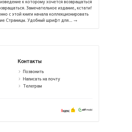
Гранатовый браслет, Суламифь и другие повести
Куприна мне лично не понравились. Но вот повесть
«Поединок» теперь моё самое, самое, самое
Куприн:
любимое произведение! Ради повест...
→
 браслет
Контакты
Позвонить
Написать на почту
Телеграм