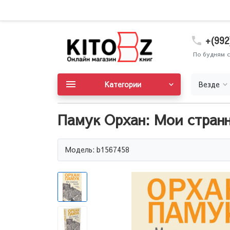
+(992
По будням с
Категории
Везде
Памук Орхан: Мои стран
Модель: b1567458