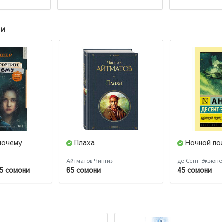
ии
 почему
Плаха
Ночной по
Айтматов Чингиз
де Сент-Экзюпе
5 сомони
65 сомони
45 сомони