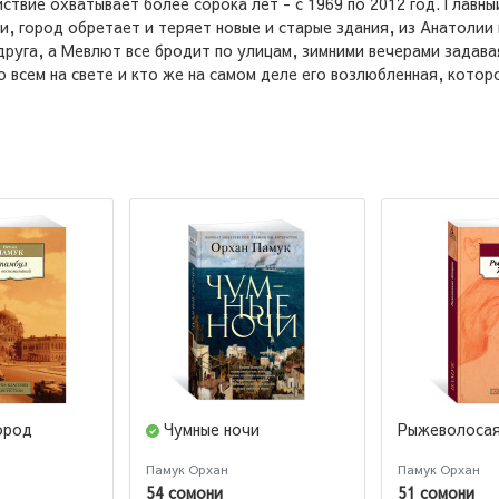
йствие охватывает более сорока лет - с 1969 по 2012 год. Глав
, город обретает и теряет новые и старые здания, из Анатолии 
руга, а Мевлют все бродит по улицам, зимними вечерами задава
 всем на свете и кто же на самом деле его возлюбленная, которо
ород
Чумные ночи
Рыжеволоса
Памук Орхан
Памук Орхан
54 сомони
51 сомони