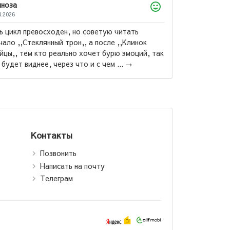
Ахтамзода Мухибулло
09.07.2026
Китоби бехтарин ба ман махкул шуд ва бо нархи
дастрас ❤️...
→
ки:
анд,
 /
едный
j)
Контакты
Позвонить
Написать на почту
Телеграм