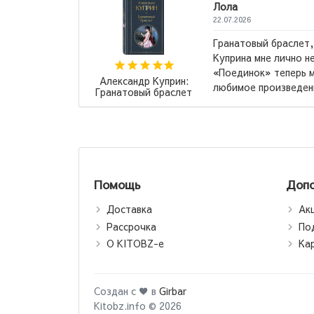
Дилноза
05.04.2026
мифь и другие повести
Весь цик
равились. Но вот повесть
сначало 
амое, самое, самое
убийцы,,
Маас Сара Дж.:
ди повест...
→
вам буде
Стеклянный трон
Помощь
Допо
Доставка
Ак
Рассрочка
По
О KITOBZ-е
Ка
Создан с ♥ в
Girbar
Kitobz.info © 2026