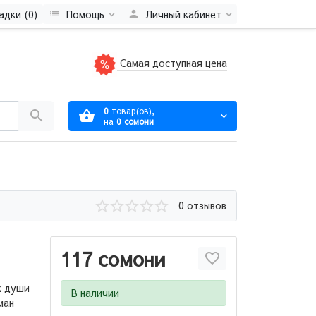
адки (0)
Помощь
Личный кабинет
Самая доступная цена
0
товар(ов),
на
0 сомони
0 отзывов
117 сомони
к души
В наличии
ман