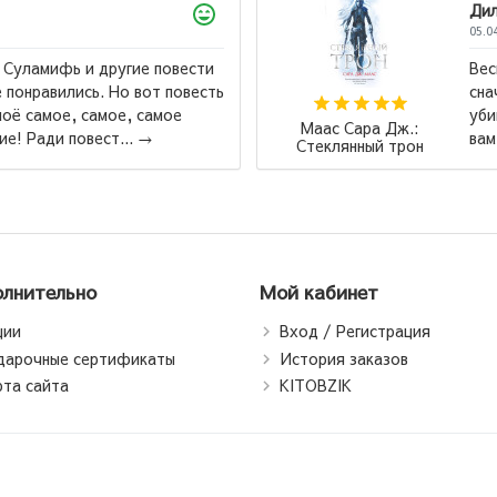
л превосходен, но советую читать
,,Стеклянный трон,, а после ,,Клинок
 тем кто реально хочет бурю эмоций, так
Роберт Кийоса
т виднее, через что и с чем ...
→
Падари сарватм
падари фақир
Богатый папа, б
папа (jahon.t
лнительно
Мой кабинет
ции
Вход / Регистрация
дарочные сертификаты
История заказов
рта сайта
KITOBZIK