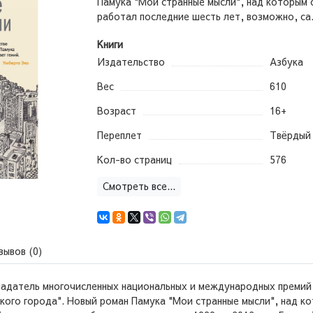
Памука "Мои странные мысли", над которым 
работал последние шесть лет, возможно, са.
Книги
Издательство
Азбука
Вес
610
Возраст
16+
Переплет
Твёрдый
Кол-во страниц
576
Смотреть все...
зывов (0)
ладатель многочисленных национальных и международных премий,
кого города". Новый роман Памука "Мои странные мысли", над к