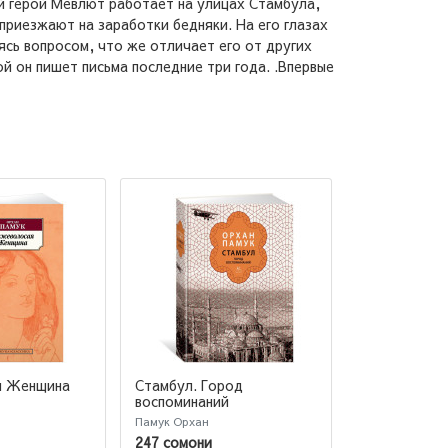
ный герой Мевлют работает на улицах Стамбула,
приезжают на заработки бедняки. На его глазах
ясь вопросом, что же отличает его от других
й он пишет письма последние три года. .Впервые
я Женщина
Стамбул. Город
Новая жизнь
воспоминаний
Памук Орхан
Памук Орхан
247 сомони
47 сомони