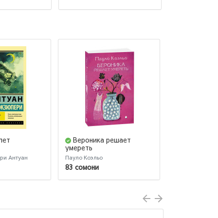
лет
Вероника решает
Братья Кар
умереть
томах. Том 2
ри Антуан
Пауло Коэльо
Федор Достоев
83 сомони
115 сомони
7