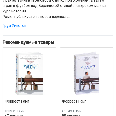
играя в футбол под Берлинской стеной, ненароком меняет
курс истории…
Роман публикуется в новом переводе.
Грум Уинстон
Рекомендуемые товары
Форрест Гамп
Форрест Гамп
Уинстон Грум
Уинстон Грум
47 сомони
99 сомони