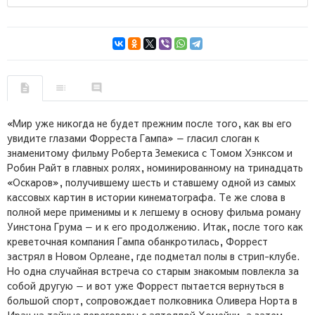
«Мир уже никогда не будет прежним после того, как вы его
увидите глазами Форреста Гампа» — гласил слоган к
знаменитому фильму Роберта Земекиса с Томом Хэнксом и
Робин Райт в главных ролях, номинированному на тринадцать
«Оскаров», получившему шесть и ставшему одной из самых
кассовых картин в истории кинематографа. Те же слова в
полной мере применимы и к легшему в основу фильма роману
Уинстона Грума — и к его продолжению. Итак, после того как
креветочная компания Гампа обанкротилась, Форрест
застрял в Новом Орлеане, где подметал полы в стрип-клубе.
Но одна случайная встреча со старым знакомым повлекла за
собой другую — и вот уже Форрест пытается вернуться в
большой спорт, сопровождает полковника Оливера Норта в
Иран на тайные переговоры с аятоллой Хомейни, а затем,