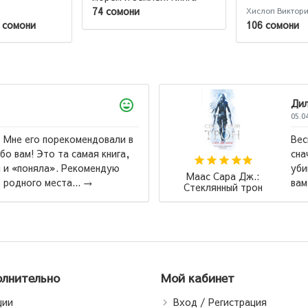
для чтения с цветными
74 сомони
Хислоп Виктор
картинками
 сомони
106 сомони
Дилноза
05.04.2026
порекомендовали в
Весь цикл пр
то та самая книга,
сначало ,,Ст
ла». Рекомендую
убийцы,, тем
Маас Сара Дж.:
места...
→
вам будет ви
Стеклянный трон
лнительно
Мой кабинет
ции
Вход / Регистрация