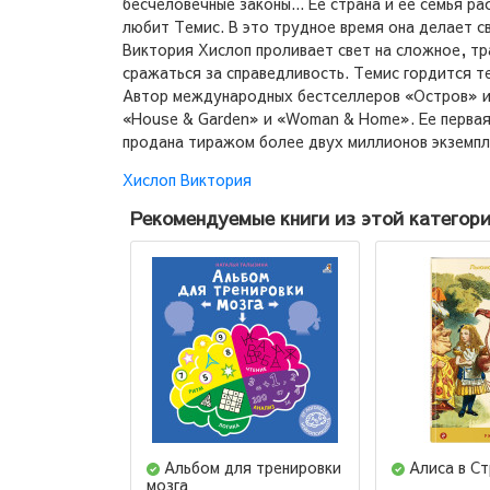
бесчеловечные законы... Ее страна и ее семья 
любит Темис. В это трудное время она делает с
Виктория Хислоп проливает свет на сложное, т
сражаться за справедливость. Темис гордится т
Автор международных бестселлеров «Остров» и 
«House & Garden» и «Woman & Home». Ее первая
продана тиражом более двух миллионов экземпля
Хислоп Виктория
Рекомендуемые книги из этой категор
Альбом для тренировки
Алиса в Ст
мозга