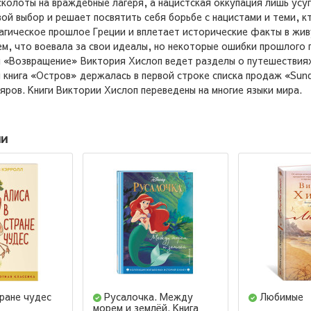
расколоты на враждебные лагеря, а нацистская оккупация лишь ус
вой выбор и решает посвятить себя борьбе с нацистами и теми,
рагическое прошлое Греции и вплетает исторические факты в ж
ем, что воевала за свои идеалы, но некоторые ошибки прошлого п
«Возвращение» Виктория Хислоп ведет разделы о путешествиях в
 книга «Остров» держалась в первой строке списка продаж «Sun
ров. Книги Виктории Хислоп переведены на многие языки мира.
ии
ране чудес
Русалочка. Между
Любимые
морем и землёй. Книга