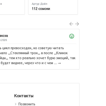
134 сомони
ия
Артур Дойл
112 сомони
евосходен, но советую читать
еклянный трон,, а после ,,Клинок
 кто реально хочет бурю эмоций, так
Роберт Кийосаки:
днее, через что и с чем ...
→
Падари сарватманд
падари фақир /
Богатый папа, бедны
папа (jahon.tj)
Контакты
Позвонить