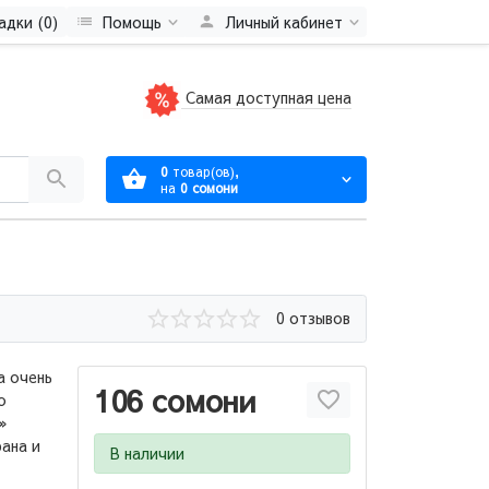
адки (0)
Помощь
Личный кабинет
Самая доступная цена
0
товар(ов),
на
0 сомони
0 отзывов
а очень
106 сомони
о
»
рана и
В наличии