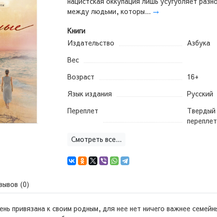
нацистская оккупация лишь усугубляет разн
между людьми, которы...
→
Книги
Издательство
Азбука
Вес
Возраст
16+
Язык издания
Русский
Переплет
Твердый
переплет
Смотреть все...
зывов (0)
чень привязана к своим родным, для нее нет ничего важнее семей