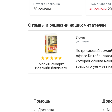
Наталья Талызина
Льюис Кэрролл
58 сомони
40 сомони
29
Отзывы и рецензии наших читателей
Лола
22.07.2026
Потрясающий роман! Мне его 
н".
офисе Китобз, спасибо вам! Э
у
которая обняла меня и «поня
Мария Ремарк:
всем, кто уезжает из родного 
Возлюби ближнего
своего (М)
Помощь
Допо
Доставка
Ак