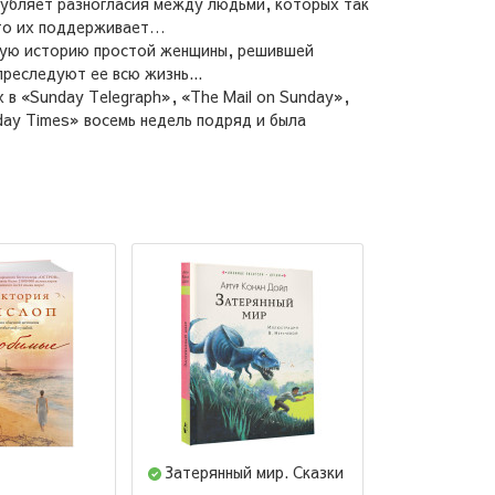
угубляет разногласия между людьми, которых так
 кто их поддерживает…
ивую историю простой женщины, решившей
реследуют ее всю жизнь...
 «Sunday Telegraph», «The Mail on Sunday»,
day Times» восемь недель подряд и была
Затерянный мир. Сказки
365 стихо
детского са