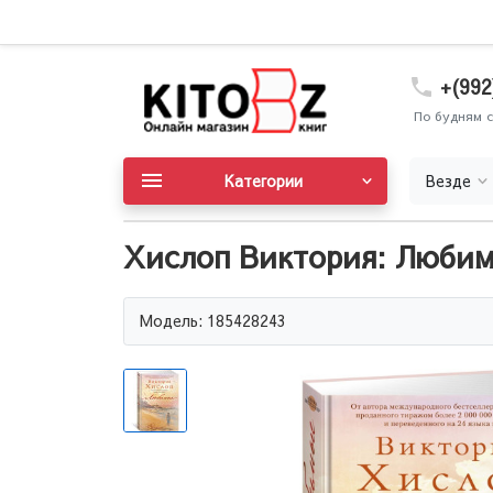
+(992
По будням с
Категории
Везде
Хислоп Виктория: Люби
Модель: 185428243