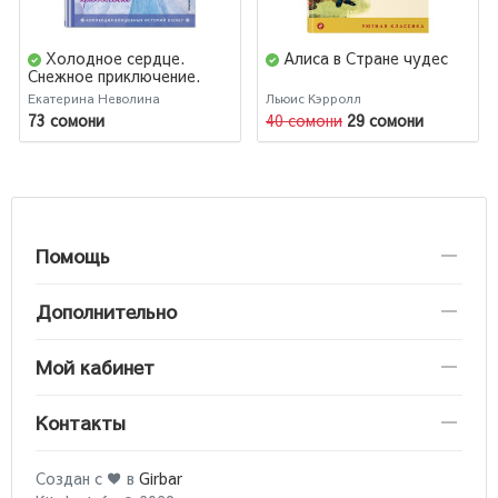
Холодное сердце.
Алиса в Стране чудес
Снежное приключение.
Книга для чтения с
Екатерина Неволина
Льюис Кэрролл
цветными картинками
73 сомони
40 сомони
29 сомони
Помощь
Дополнительно
Мой кабинет
Контакты
Создан с ♥ в
Girbar