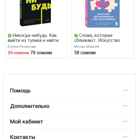
Никогда-нибудь. Как
Слова, которые
выйти из тупика и найти
сближают. Искусство
себя
договариваться с тем,
Елена Резанова
Мэтью Маккей
кого любишь
95 сомони
70 сомони
59 сомони
Помощь
Дополнительно
Мой кабинет
Контакты