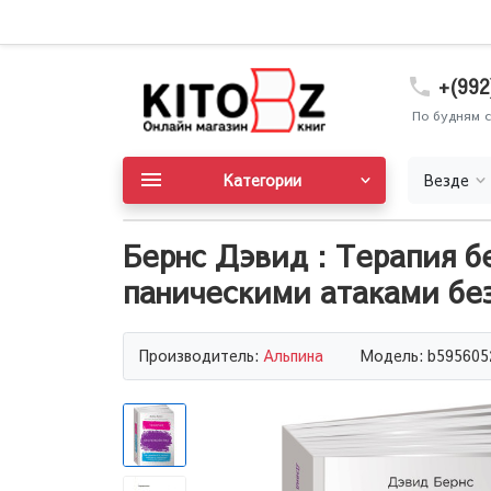
+(992
По будням с
Категории
Везде
Бернс Дэвид : Терапия б
паническими атаками бе
Производитель:
Альпина
Модель: b595605