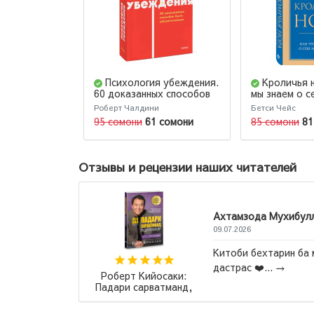
Психология убеждения.
Кроличья 
60 доказанных способов
мы знаем о с
быть убедительным.
Вселенной
Роберт Чалдини
Бетси Чейс
NEON Pocketbooks
95 сомони
61 сомони
85 сомони
81
Отзывы и рецензии наших читателей
Дилноза
05.04.2026
Весь цик
ахкул шуд ва бо нархи
сначало 
убийцы,,
Маас Сара Дж.:
вам буде
Стеклянный трон