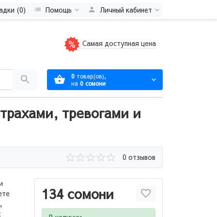
адки (0)
Помощь
Личный кабинет
Самая доступная цена
0
товар(ов),
на
0 сомони
страхами, тревогами и
0 отзывов
и
134 сомони
ете
,
х
В наличии