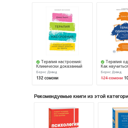
Терапия настроения:
Терапия од
Клинически доказанный
Как научитьс
способ победить
дружить и лю
Бернс Дэвид
Бернс Дэвид
депрессию без таблеток
132 сомони
124 сомони
1
Рекомендуемые книги из этой категор