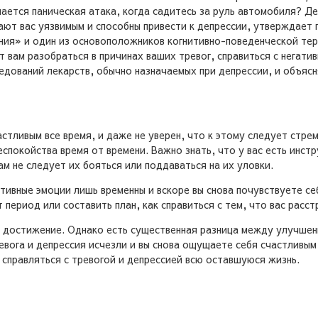
ается паническая атака, когда садитесь за руль автомобиля? Де
ют вас уязвимым и способны привести к депрессии, утверждает 
я» и один из основоположников когнитивно-поведенческой терап
 вам разобраться в причинах ваших тревог, справиться с негати
дований лекарств, обычно назначаемых при депрессии, и объясн
стливым все время, и даже не уверен, что к этому следует стре
еспокойства время от времени. Важно знать, что у вас есть инст
м не следует их бояться или поддаваться на их уловки.
ативные эмоции лишь временны и вскоре вы снова почувствуете с
период или составить план, как справиться с тем, что вас расст
 достижение. Однако есть существенная разница между улучшен
ревога и депрессия исчезли и вы снова ощущаете себя счастливы
 справляться с тревогой и депрессией всю оставшуюся жизнь.