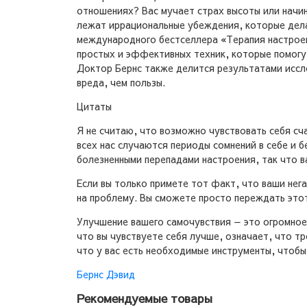
отношениях? Вас мучает страх высоты или начин
лежат иррациональные убеждения, которые дела
международного бестселлера «Терапия настроени
простых и эффективных техник, которые помогут
Доктор Бернс также делится результатами иссле
вреда, чем пользы.
Цитаты
Я не считаю, что возможно чувствовать себя сча
всех нас случаются периоды сомнений в себе и б
болезненными перепадами настроения, так что ва
Если вы только примете тот факт, что ваши нег
на проблему. Вы сможете просто переждать этот 
Улучшение вашего самочувствия — это огромное
что вы чувствуете себя лучше, означает, что т
что у вас есть необходимые инструменты, чтобы
Бернс Дэвид
Рекомендуемые товары