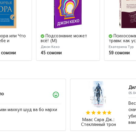
нора или Что
Подсознание может
Психосома
ебе и
всё! (М)
травм: как у
своего ребен
Джон Кехо
Екатерина Тур
ему стать зд
 сомони
45 сомони
59 сомони
л превосходен, но советую читать
,,Стеклянный трон,, а после ,,Клинок
 тем кто реально хочет бурю эмоций, так
Иван Тургенев: 
т виднее, через что и с чем ...
→
дети