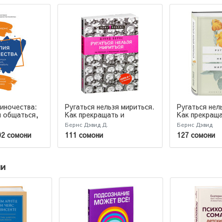
иночества:
Ругаться нельзя мириться.
Ругаться нел
Как прекращать и
Как прекраща
я общаться,
предотвращать
предотвраща
бить
Бернс Дэвид Д.
Бернс Дэвид
конфликты
конфликты
02 сомони
111 сомони
127 сомони
ии