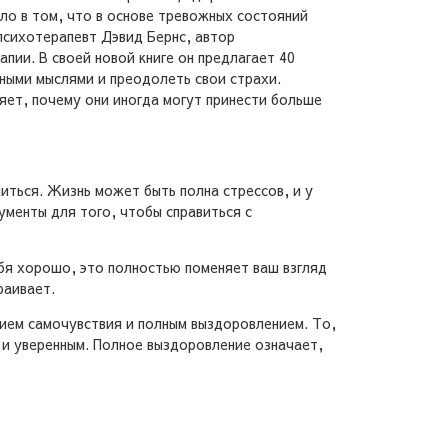
ло в том, что в основе тревожных состояний
психотерапевт Дэвид Бернс, автор
ии. В своей новой книге он предлагает 40
вными мыслями и преодолеть свои страхи.
яет, почему они иногда могут принести больше
миться. Жизнь может быть полна стрессов, и у
рументы для того, чтобы справиться с
ебя хорошо, это полностью поменяет ваш взгляд
раивает.
ием самочувствия и полным выздоровлением. То,
м и уверенным. Полное выздоровление означает,