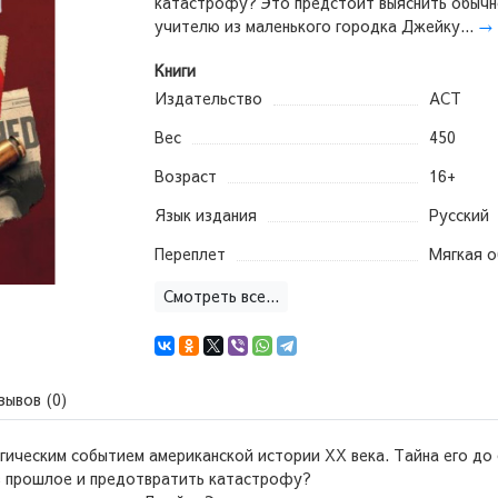
катастрофу? Это предстоит выяснить обыч
учителю из маленького городка Джейку...
→
Книги
Издательство
АСТ
Вес
450
Возраст
16+
Язык издания
Русский
Переплет
Мягкая 
Смотреть все...
зывов (0)
гическим событием американской истории ХХ века. Тайна его до 
в прошлое и предотвратить катастрофу?