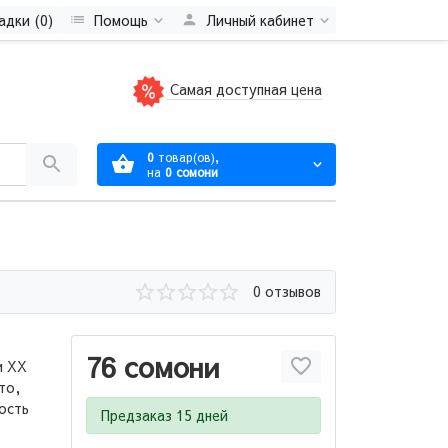
адки (0)
Помощь
Личный кабинет
Самая доступная цена
0
товар(ов),
на
0 сомони
0 отзывов
76 сомони
и ХХ
то,
ость
Предзаказ 15 дней