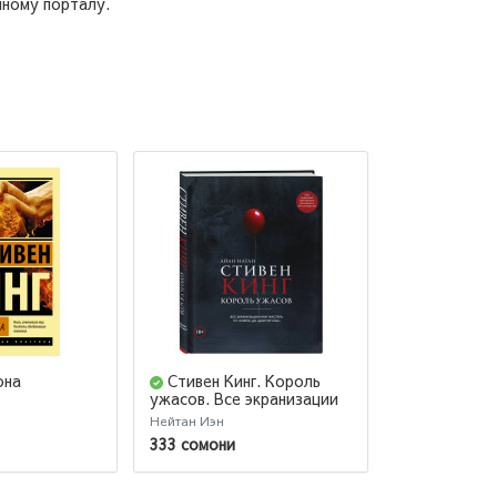
нному порталу.
она
Стивен Кинг. Король
Зеленая м
ужасов. Все экранизации
книг мастера: от «Кэрри»
Нейтан Иэн
Стивен Кинг
до «Доктор Сон»
333 сомони
58 сомони