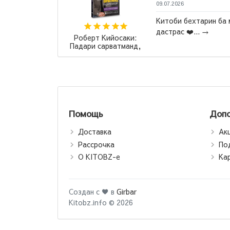
09.07.2026
сех времен".
Китоби бехтарин ба 
о шаблону
дастрас ❤️...
→
Роберт Кийосаки:
Падари сарватманд,
падари фақир /
Богатый папа, бедный
папа (jahon.tj)
Помощь
Допо
Доставка
Ак
Рассрочка
По
О KITOBZ-е
Ка
Создан с ♥ в
Girbar
Kitobz.info © 2026