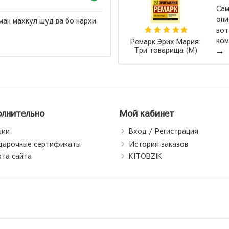
Сам
опи
ман махкул шуд ва бо нархи
вот
ком
Ремарк Эрих Мария:
Три товарища (М)
→
лнительно
Мой кабинет
ции
Вход / Регистрация
дарочные сертификаты
История заказов
рта сайта
KITOBZIK