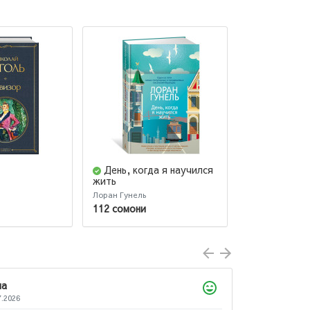
День, когда я научился
Эскиз наш
жить
Лоран Гунель
Лина Винчесте
112 сомони
132 сомони
ла
7.2026