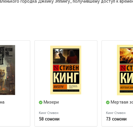
аленького городка Джейку Эппингу, получившему доступ к време
на
Мизери
Мертвая з
Кинг Стивен
Кинг Стивен
58 сомони
73 сомони