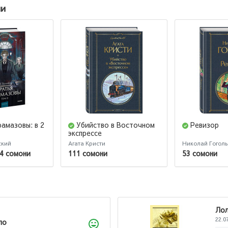
ии
амазовы: в 2
Убийство в Восточном
Ревизор
экспрессе
ский
Агата Кристи
Николай Гоголь
4 сомони
111 сомони
53 сомони
Ло
22.0
ло