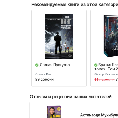
Рекомендуемые книги из этой категор
Долгая Прогулка
Братья Кар
томах. Том 2
Стивен Кинг
Федор Достоев
89 сомони
115 сомони
7
Отзывы и рецензии наших читателей
Ахтамзода Мухибул