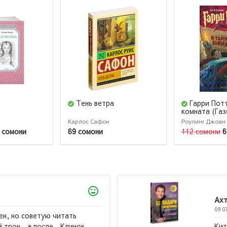
Тень ветра
Гарри Пот
комната (Газ
бумага)
Карлос Сафон
Роулинг Джоан
 сомони
69 сомони
112 сомони
6
Ахт
09.0
ен, но советую читать
 трон,, а после ,,Клинок
Кит