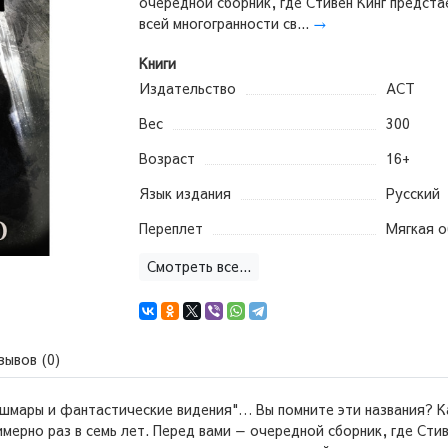
очередной сборник, где Стивен Кинг предста
всей многогранности св...
→
Книги
Издательство
АСТ
Вес
300
Возраст
16+
Язык издания
Русский
Переплет
Мягкая 
Смотреть все...
зывов (0)
ошмары и фантастические видения"… Вы помните эти названия? К
имерно раз в семь лет. Перед вами — очередной сборник, где Сти