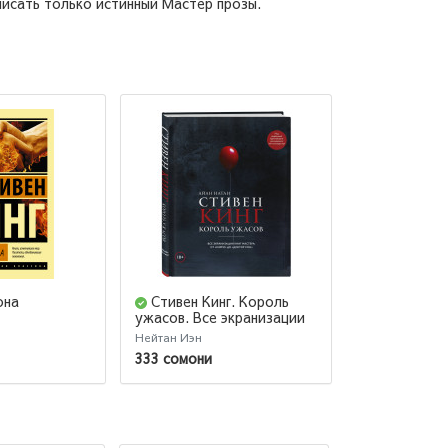
писать только истинный Мастер прозы.
она
Стивен Кинг. Король
Зеленая м
ужасов. Все экранизации
книг мастера: от «Кэрри»
Нейтан Иэн
Стивен Кинг
до «Доктор Сон»
333 сомони
58 сомони