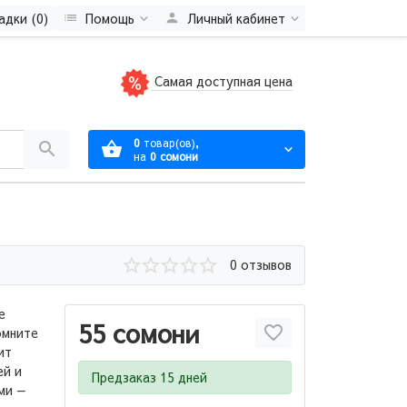
адки (0)
Помощь
Личный кабинет
Самая доступная цена
0
товар(ов),
на
0 сомони
0 отзывов
е
55 сомони
омните
ит
ей и
Предзаказ 15 дней
ами —