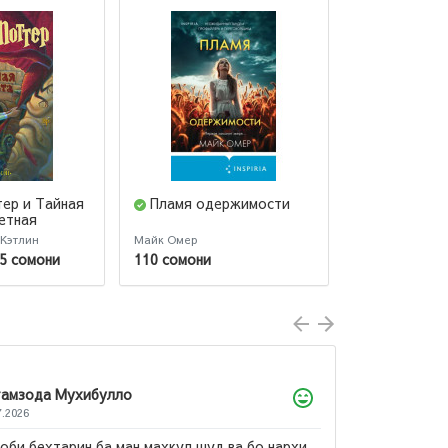
тер и Тайная
Пламя одержимости
Мне 10 лет
етная
разведена
 Кэтлин
Майк Омер
Али, Минуи
5 сомони
110 сомони
50 сомони
амзода Мухибулло
7.2026
оби бехтарин ба ман махкул шуд ва бо нархи