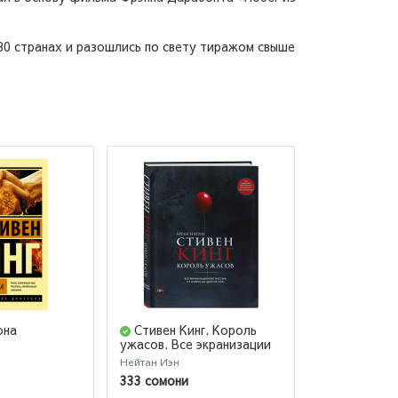
 80 странах и разошлись по свету тиражом свыше
она
Стивен Кинг. Король
Зеленая м
ужасов. Все экранизации
книг мастера: от «Кэрри»
Нейтан Иэн
Стивен Кинг
до «Доктор Сон»
333 сомони
58 сомони