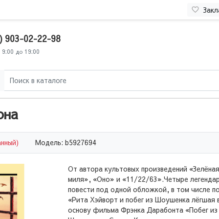
Закл
) 903-02-22-98
 9:00 до 19:00
она
анный)
Модель: b5927694
От автора культовых произведений «Зелёна
миля», «Оно» и «11/22/63».Четыре легенда
повести под одной обложкой, в том числе п
«Рита Хэйворт и побег из Шоушенка лёгшая 
основу фильма Фрэнка Дарабонта «Побег из