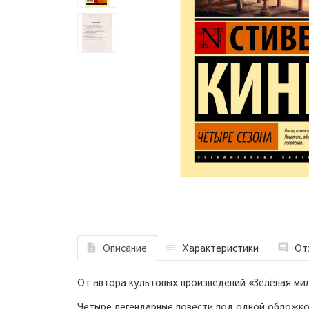
Описание
Характеристики
От
От автора культовых произведений «Зелёная ми
Четыре легендарные повести под одной обложкой