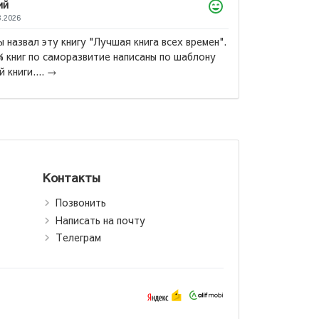
Ахтамзода Мухибулло
09.07.2026
Китоби бехтарин ба ман махкул шуд ва б
дастрас ❤️...
→
Роберт Кийосаки:
Падари сарватманд,
падари фақир /
огатый папа, бедный
папа (jahon.tj)
Контакты
Позвонить
Написать на почту
Телеграм