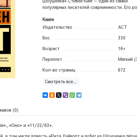
Шоушенка».Стивен Кинг — один из самых
популярных писателей современности. Его ро
Книги
Издательство
АСТ
Вес
330
Возраст
16+
Переплет
Мягкий (
Кол-во страниц
672
Смотреть все...
зывов (0)
ля», «Оно» и «11/22/63».
, в том числе повесть «Рита Хэйворт и побег из Шоушенка лёгш