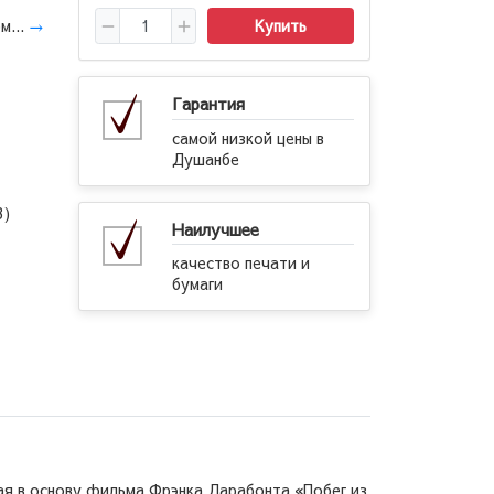
м...
→
Купить
Гарантия
самой низкой цены в
Душанбе
3)
Наилучшее
качество печати и
бумаги
ая в основу фильма Фрэнка Дарабонта «Побег из