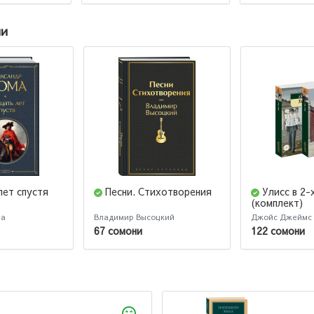
ии
лет спустя
Песни. Стихотворения
Улисс в 2-х
(комплект)
ма
Владимир Высоцкий
Джойс Джеймс
67 сомони
122 сомони