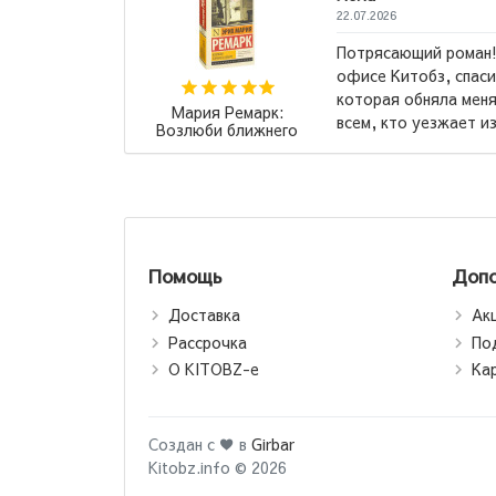
ий роман! Мне его порекомендовали в
бз, спасибо вам! Это та самая книга,
бняла меня и «поняла». Рекомендую
Наполеон Хилл: Д
уезжает из родного места...
→
и богатей (Т)
Помощь
Допо
Доставка
Ак
Рассрочка
По
О KITOBZ-е
Ка
Создан с ♥ в
Girbar
Kitobz.info © 2026