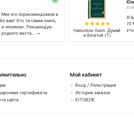
Юлий
23.03.2026
Я бы назвал эту книгу "Лучшая книга всех времен".
70 % книг по саморазвитие написаны по шаблону
этой книги....
→
умай
Б
лнительно
Мой кабинет
ции
Вход / Регистрация
дарочные сертификаты
История заказов
рта сайта
KITOBZIK