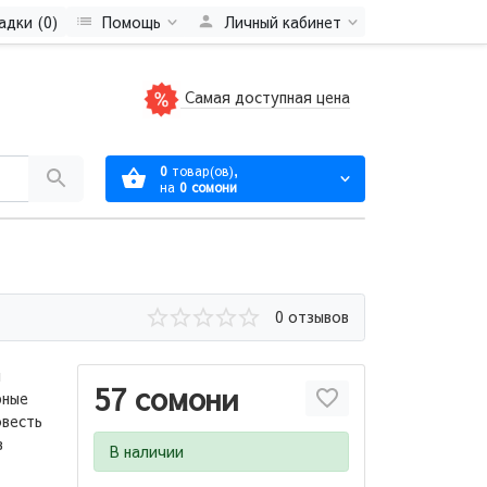
адки (0)
Помощь
Личный кабинет
Самая доступная цена
0
товар(ов),
на
0 сомони
0 отзывов
я
57 сомони
рные
овесть
в
В наличии