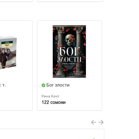
 т.
Бог злости
Невеста Н
Рина Кент
Лия Арден
122 сомони
120 сомони