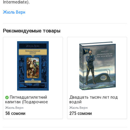
Intermediate).
Жюль Верн
Рекомендуемые товары
Пятнадцатилетний
Двадцать тысяч лет под
водой
капитан (Подарочное
издание)
Жюль Верн
Жюль Верн
56 сомони
275 сомони