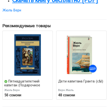
Жюль Верн
Рекомендуемые товары
Пятнадцатилетний
Дети капитана Гранта (c&l)
капитан (Подарочное
издание)
Жюль Верн
Верн Жюль
56 сомони
48 сомони