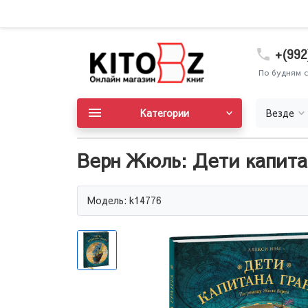
+(992
По будням с
Категории
Везде
Верн Жюль: Дети капита
Модель: k14776