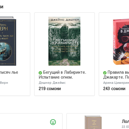
ии
тысяч лье
Бегущий в Лабиринте.
Правила в
Испытание огнем.
Джакарте. П
Лекарство от смерти
издание
 Верн
Дэшнер Джеймс
Арина Цимерин
219 сомони
243 сомони
Ло
22.0