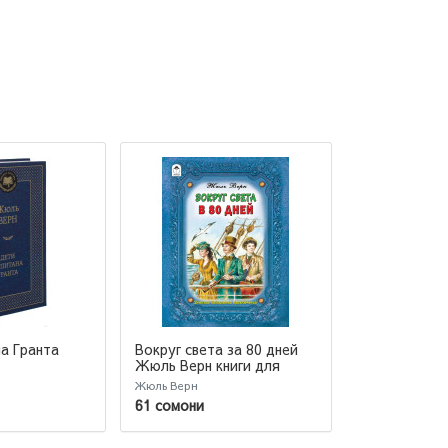
а Гранта
Вокруг света за 80 дней
Вокруг света
Жюль Верн книги для
детей
Жюль Верн
Жюль Верн
61 сомони
51 сомони