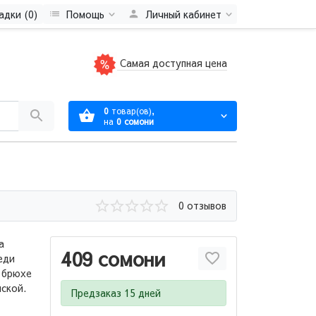
адки (0)
Помощь
Личный кабинет
Самая доступная цена
0
товар(ов),
на
0 сомони
0 отзывов
а
409 сомони
еди
 брюхе
иской.
Предзаказ 15 дней