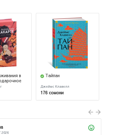
ыживания в
Тайпан
Дневник к
одарочное
г
Джеймс Клавелл
Байтелл Шон
176 сомони
138 сомони
ла
7.2026