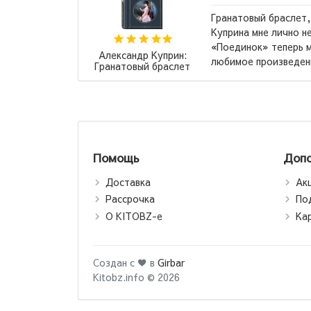
Гранатовый браслет,
сех времен".
Куприна мне лично не
о шаблону
«Поединок» теперь м
Александр Куприн:
любимое произведени
Гранатовый браслет
Помощь
Допо
Доставка
Ак
Рассрочка
По
О KITOBZ-е
Ка
Создан с ♥ в
Girbar
Kitobz.info © 2026