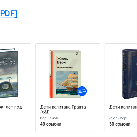
[PDF]
яч лет под
Дети капитана Гранта
Дети капитан
(c&l)
Верн Жюль
Жюль Верн
48 сомони
50 сомони