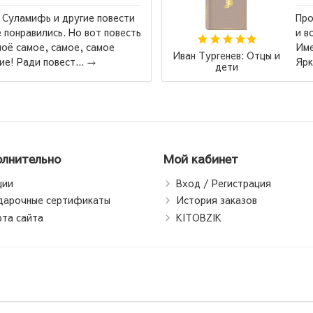
 Суламифь и другие повести
Про
 понравились. Но вот повесть
и в
оё самое, самое, самое
Име
Иван Тургенев: Отцы и
е! Ради повест...
→
Ярк
дети
лнительно
Мой кабинет
ции
Вход / Регистрация
дарочные сертификаты
История заказов
рта сайта
KITOBZIK