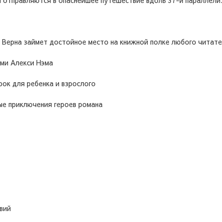
и отправляются в опаснейшее путешествие вдоль 37-й параллели
Верна займет достойное место на книжной полке любого читат
ми Алекси Нэма
ок для ребенка и взрослого
ые приключения героев романа
вий