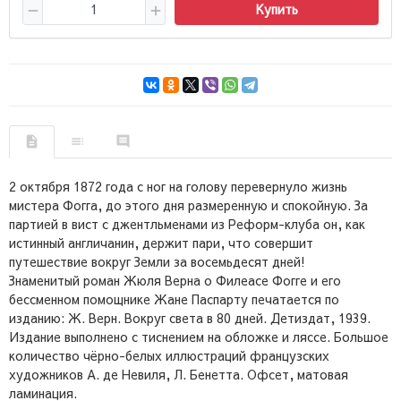
Купить
2 октября 1872 года с ног на голову перевернуло жизнь
мистера Фогга, до этого дня размеренную и спокойную. За
партией в вист с джентльменами из Реформ-клуба он, как
истинный англичанин, держит пари, что совершит
путешествие вокруг Земли за восемьдесят дней!
Знаменитый роман Жюля Верна о Филеасе Фогге и его
бессменном помощнике Жане Паспарту печатается по
изданию: Ж. Верн. Вокруг света в 80 дней. Детиздат, 1939.
Издание выполнено с тиснением на обложке и ляссе. Большое
количество чёрно-белых иллюстраций французских
художников А. де Невиля, Л. Бенетта. Офсет, матовая
ламинация.