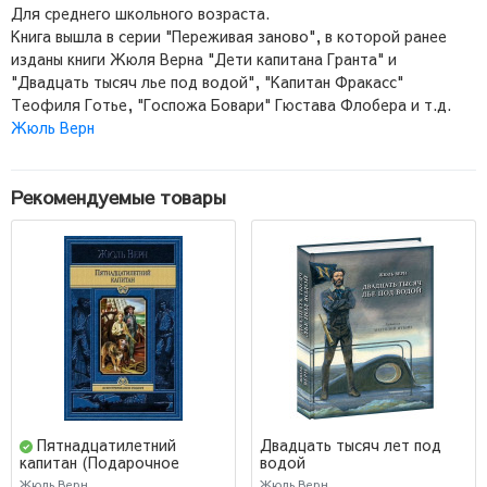
Для среднего школьного возраста.
Книга вышла в серии "Переживая заново", в которой ранее
изданы книги Жюля Верна "Дети капитана Гранта" и
"Двадцать тысяч лье под водой", "Капитан Фракасс"
Теофиля Готье, "Госпожа Бовари" Гюстава Флобера и т.д.
Жюль Верн
Рекомендуемые товары
Пятнадцатилетний
Двадцать тысяч лет под
водой
капитан (Подарочное
издание)
Жюль Верн
Жюль Верн