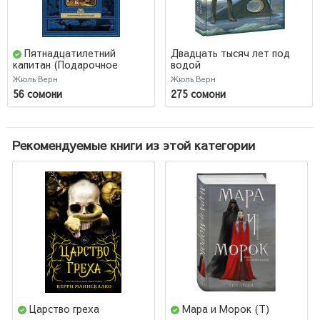
Пятнадцатилетний
Двадцать тысяч лет под
водой
капитан (Подарочное
издание)
Жюль Верн
Жюль Верн
56 сомони
275 сомони
Рекомендуемые книги из этой категории
Царство греха
Мара и Морок (Т)