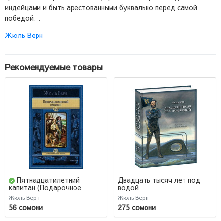
индейцами и быть арестованными буквально перед самой
победой…
Жюль Верн
Рекомендуемые товары
Пятнадцатилетний
Двадцать тысяч лет под
водой
капитан (Подарочное
издание)
Жюль Верн
Жюль Верн
56 сомони
275 сомони