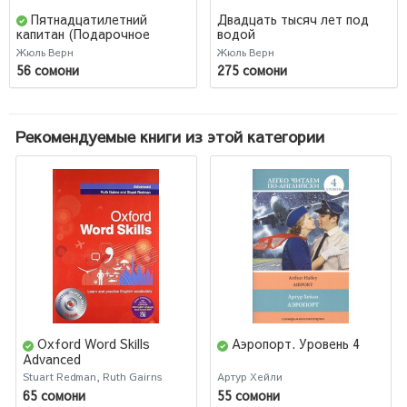
Пятнадцатилетний
Двадцать тысяч лет под
водой
капитан (Подарочное
издание)
Жюль Верн
Жюль Верн
56 сомони
275 сомони
Рекомендуемые книги из этой категории
Oxford Word Skills
Аэропорт. Уровень 4
Advanced
Stuart Redman, Ruth Gairns
Артур Хейли
65 сомони
55 сомони