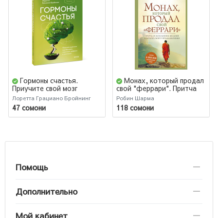
Гормоны счастья.
Монах, который продал
Приучите свой мозг
свой "феррари". Притча
вырабатывать серотонин,
об исполнении желаний и
Лоретта Грациано Бройнинг
Робин Шарма
дофамин и окситоцин.
поиске своего
47 сомони
118 сомони
Легкий выбор
предназначения (Т)
Помощь
Дополнительно
Мой кабинет