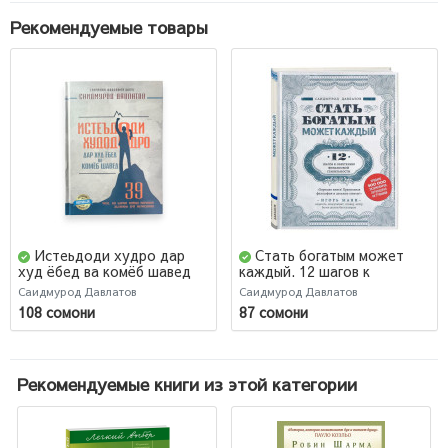
Рекомендуемые товары
Истеьдоди худро дар
Стать богатым может
худ ёбед ва комёб шавед
каждый. 12 шагов к
обретению финансовой
Саидмурод Давлатов
Саидмурод Давлатов
стабильности
108 сомони
87 сомони
Рекомендуемые книги из этой категории