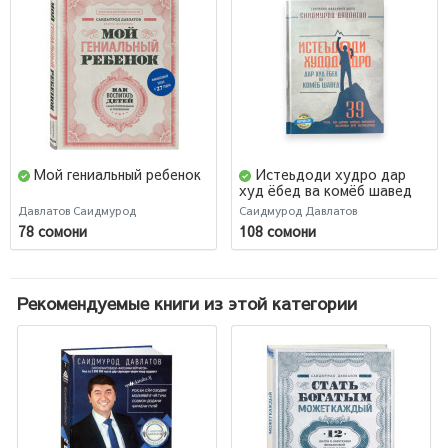
Мой гениальный ребенок
Истеьдоди худро дар
худ ёбед ва комёб шавед
Давлатов Саидмурод
Саидмурод Давлатов
78 сомони
108 сомони
Рекомендуемые книги из этой категории