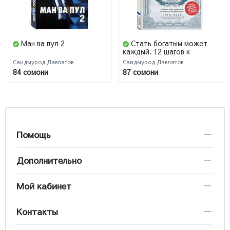
Ман ва пул 2
Стать богатым может
каждый. 12 шагов к
обретению финансовой
Саидмурод Давлатов
Саидмурод Давлатов
стабильности
84 сомони
87 сомони
Помощь
Дополнительно
Мой кабинет
Контакты