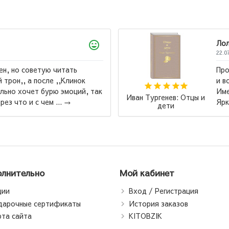
Лола
22.07.2026
Произведение к которому хоче
и возвращаться. Замечательное 
к
Именно с этой книги начала ко
Иван Тургенев: Отцы и
Яркие Страницы. Удобный шрифт
дети
лнительно
Мой кабинет
ции
Вход / Регистрация
дарочные сертификаты
История заказов
рта сайта
KITOBZIK