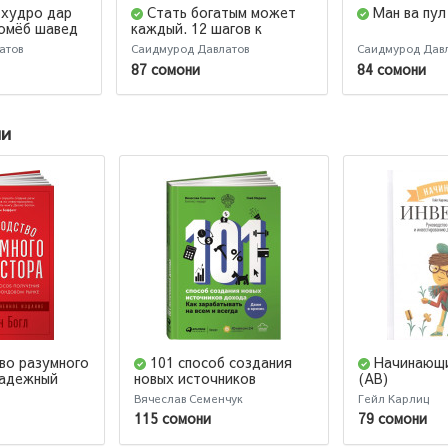
 худро дар
Стать богатым может
Ман ва пул
комёб шавед
каждый. 12 шагов к
обретению финансовой
атов
Саидмурод Давлатов
Саидмурод Дав
стабильности
87 сомони
84 сомони
ии
во разумного
101 способ создания
Начинающи
Надежный
новых источников
(AB)
чения
дохода. Как
Вячеслав Семенчук
Гейл Карлиц
фондовом
зарабатывать на всем и
115 сомони
79 сомони
,
всегда
 издание)