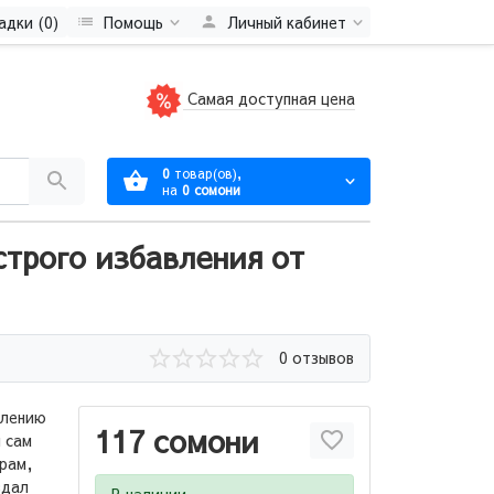
адки (0)
Помощь
Личный кабинет
Самая доступная цена
0
товар(ов),
на
0 сомони
строго избавления от
0 отзывов
влению
117 сомони
 сам
рам,
здал
В наличии