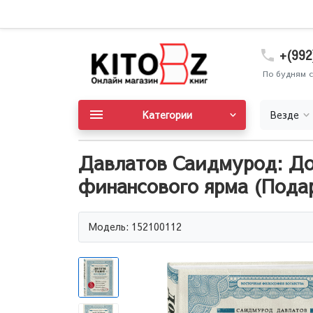
+(992
По будням с
Категории
Везде
Давлатов Саидмурод: Дол
финансового ярма (Пода
Модель: 152100112