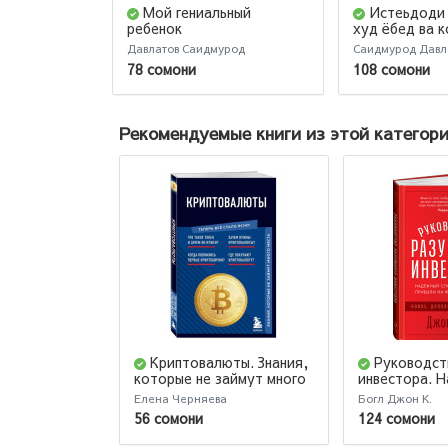
Мой гениальный
Истеьдоди
ребенок
худ ёбед ва 
Давлатов Саидмурод
Саидмурод Давл
78 сомони
108 сомони
Рекомендуемые книги из этой категор
Криптовалюты. Знания,
Руководст
которые не займут много
инвестора. 
места
способ полу
Елена Черняева
Богл Джон К.
прибыли на 
56 сомони
124 сомони
рынке (новое
дополненное