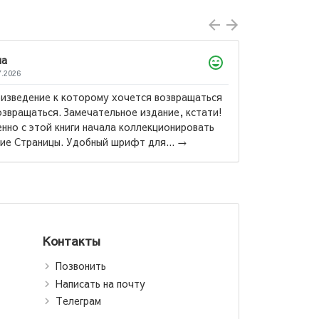
Юлий
23.03.2026
тся возвращаться
Я бы назвал эт
издание, кстати!
70 % книг по с
ллекционировать
этой книги....
Наполеон Хилл: Думай
 для...
→
и богатей (Т)
Контакты
Позвонить
Написать на почту
Телеграм