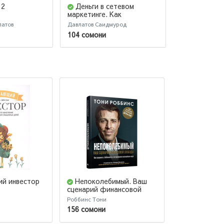
 2
Деньги в сетевом
Как найти
маркетинге. Как
сторону. 39
заработать состояние, не
которые пом
латов
Давлатов Саидмурод
Давлатов Саид
имея стартового капитала
поисках при
104 сомони
87 сомони
й инвестор
Непоколебимый. Ваш
Инвестици
сценарий финансовой
недвижимост
свободы
Роббинс Тони
Андрей Нальги
156 сомони
149 сомони