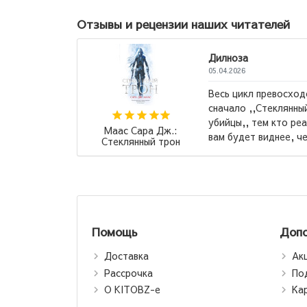
Отзывы и рецензии наших читателей
Дилноза
05.04.2026
Весь цикл превосходен, но советую читать
сначало ,,Стеклянный трон,, а после ,,Клинок
убийцы,, тем кто реально хочет бурю эмоций, та
Сара Дж.:
вам будет виднее, через что и с чем ...
→
нный трон
Помощь
Допо
Доставка
Ак
Рассрочка
По
О KITOBZ-е
Ка