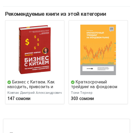
Рекомендуемые книги из этой категории
Бизнес с Китаем. Как
Краткосрочный
находить, привозить и
трейдинг на фондовом
продавать товары с
рынке
Ковпак Дмитрий Александрович
Тони Тернер
наценкой 300%
147 сомони
303 сомони