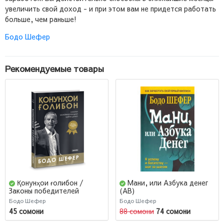
увеличить свой доход - и при этом вам не придется работать
больше, чем раньше!
Бодо Шефер
Рекомендуемые товары
Қонунҳои ғолибон /
Мани, или Азбука денег
Законы победителей
(AB)
(Jahon.tj)
Бодо Шефер
Бодо Шефер
45 сомони
88 сомони
74 сомони