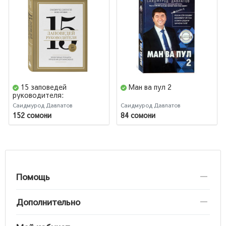
15 заповедей
Ман ва пул 2
руководителя:
эффективные принципы
Саидмурод Давлатов
Саидмурод Давлатов
управления для
152 сомони
84 сомони
бизнесменов
Помощь
Дополнительно